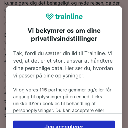
kunne gøre dig det behageligt og nyde rejsen, da der
er direkte tjenester til rådighed. Hele eller dele af din
rejse vil være om bord på et NS-tog, da de er den
største togoperatør på denne rute.
Vi bekymrer os om dine
Brug vores Rejseplanlægger øverst på siden for at
privatlivsindstillinger
søge efter billige billetter. Vi vil vise dig, hvor meget
du kan spare på togbilletter fra Leeuwarden til
Tak, fordi du sætter din lid til Trainline. Vi
Amsterdam Schiphol Lufthavn, hvis du bestiller i
ved, at det er et stort ansvar at håndtere
forvejen.
dine personlige data. Her ser du, hvordan
Leder du efter togbilletter til Amsterdam Schiphol
vi passer på dine oplysninger.
Lufthavn? Du behøver ikke at vente - lav en søgning
med os i dag! Ønsker du at finde ud af mere om rejsen
Vi og vores
115
partnere gemmer og/eller får
først, så kan du finde vores togplan forneden og,-tips
adgang til oplysninger på en enhed, f.eks.
til, hvordan du finder billige billetter og vores ofte
unikke ID'er i cookies til behandling af
stillede spørgsmål, deriblandt de første og sidste
personoplysninger. Du kan acceptere eller
togtider.
administrere dine valg ved at klikke herunder,
herunder din ret til at gøre indsigelse, hvor
Jeg accepterer