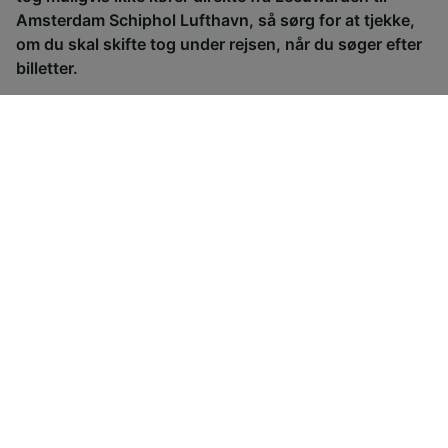
Amsterdam Schiphol Lufthavn, så sørg for at tjekke,
om du skal skifte tog under rejsen, når du søger efter
billetter.