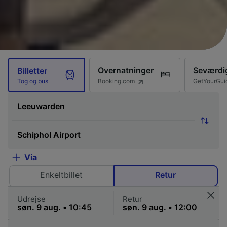
Overnatninger
Seværdi
Billetter
Booking.com
GetYourGui
Tog og bus
Via
Enkeltbillet
Retur
Udrejse
Retur