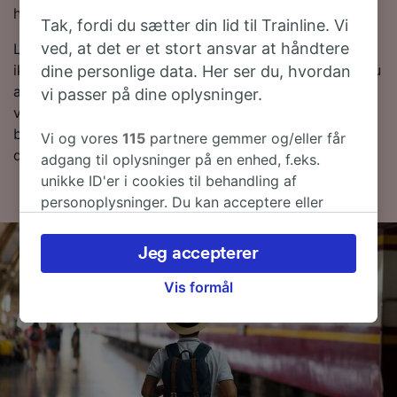
hvis du bestiller i forvejen.
Tak, fordi du sætter din lid til Trainline. Vi
ved, at det er et stort ansvar at håndtere
Leder du efter togbilletter til Bologna? Du behøver
ikke at vente - lav en søgning med os i dag! Ønsker du
dine personlige data. Her ser du, hvordan
at finde ud af mere om rejsen først, så kan du finde
vi passer på dine oplysninger.
vores togplan forneden og,-tips til, hvordan du finder
billige billetter og vores ofte stillede spørgsmål,
Vi og vores
115
partnere gemmer og/eller får
deriblandt de første og sidste togtider.
adgang til oplysninger på en enhed, f.eks.
unikke ID'er i cookies til behandling af
personoplysninger. Du kan acceptere eller
administrere dine valg ved at klikke herunder,
herunder din ret til at gøre indsigelse, hvor
Jeg accepterer
legitim interesse bruges, eller når som helst på
siden om privatlivspolitik. Disse valg
Vis formål
signaleres til vores partnere og påvirker ikke
browsingdata. Dine data vil ikke blive brugt til
sporingsformål, hvis du har bedt os om ikke at
spore dig.