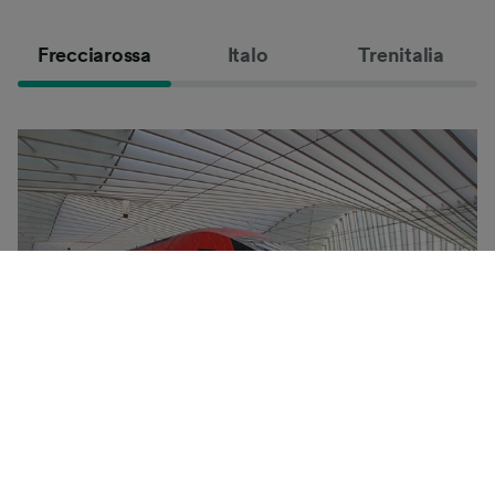
Frecciarossa
Italo
Trenitalia
Frecciarossa-højhastighedstogene er Trenitalias