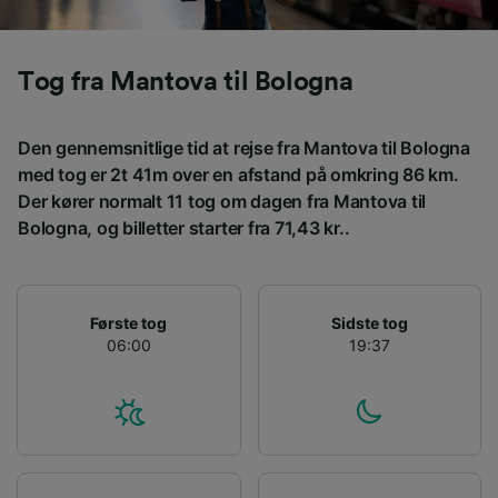
Vi og vores partnere behandler data for at
levere:
Bruge præcise geografiske
Tog fra Mantova til Bologna
placeringsoplysninger. Aktivt scanne
enhedskarakteristika til identifikation.
Opbevare og/eller tilgå oplysninger på en
Den gennemsnitlige tid at rejse fra Mantova til Bologna
enhed. Tilpasset annoncering og indhold,
med tog er 2t 41m over en afstand på omkring 86 km.
annoncerings- og indholdsmåling,
målgruppeundersøgelser og udvikling af
Der kører normalt 11 tog om dagen fra Mantova til
tjenester.
Bologna, og billetter starter fra 71,43 kr..
Liste over partnere (leverandører)
Første tog
Sidste tog
06:00
19:37