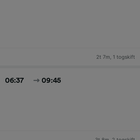
2t 7m
,
1 togskift
06:37
09:45
3t 8m
,
2 togskift