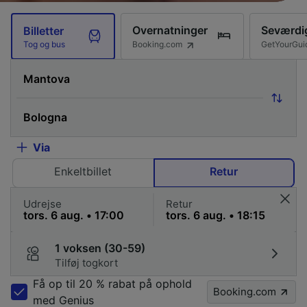
Overnatninger
Seværdi
Billetter
Booking.com
GetYourGui
Tog og bus
Via
Enkeltbillet
Retur
Udrejse
Retur
1 voksen (30-59)
Tilføj togkort
Få op til 20 % rabat på ophold
Booking.com
med Genius