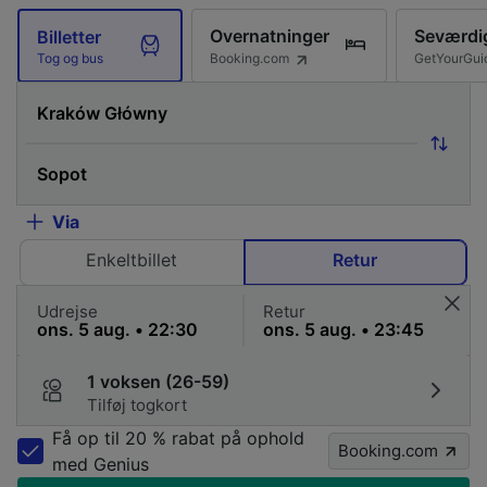
Overnatninger
Seværdi
Billetter
Booking.com
GetYourGui
Tog og bus
Via
Enkeltbillet
Retur
Udrejse
Retur
1 voksen (26-59)
Tilføj togkort
Få op til 20 % rabat på ophold
Booking.com
med Genius