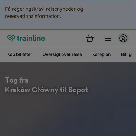
Få regeringskrav, rejsenyheder og
reservationsinformation.
Køb billetter
Oversigt over rejse
Køreplan
Billige 
Tog fra
Kraków Główny til Sopot