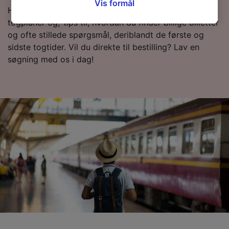
siden om privatlivspolitik. Disse valg
Vis formål
Hvis du vil vide mere om rejsen, så læs videre om
signaleres til vores partnere og påvirker ikke
togplaner og,-tips til, hvordan du finder billige billetter
browsingdata. Dine data vil ikke blive brugt til
og ofte stillede spørgsmål, deriblandt de første og
sporingsformål, hvis du har bedt os om ikke at
sidste togtider. Vil du direkte til bestilling? Lav en
spore dig.
søgning med os i dag!
Vi og vores partnere behandler data for at
levere:
Bruge præcise geografiske
placeringsoplysninger. Aktivt scanne
enhedskarakteristika til identifikation.
Opbevare og/eller tilgå oplysninger på en
enhed. Tilpasset annoncering og indhold,
annoncerings- og indholdsmåling,
målgruppeundersøgelser og udvikling af
tjenester.
Liste over partnere (leverandører)