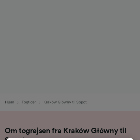
Hjem
Togtider
Kraków Główny til Sopot
Om togrejsen fra Kraków Główny til