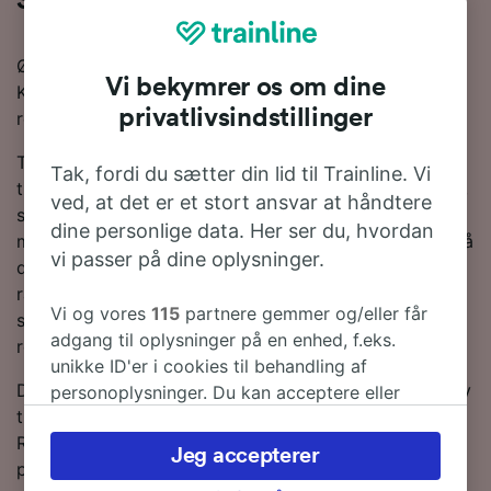
Sopot
Ønsker du at finde ud af mere om at tage toget fra
Vi bekymrer os om dine
Kraków Główny til Sopot? Så er du kommet til det
privatlivsindstillinger
rette sted.
Toget fra Kraków Główny til Sopot tager som regel 6
Tak, fordi du sætter din lid til Trainline. Vi
timer 32 minutter i gennemsnit for at rejse de 495 km,
ved, at det er et stort ansvar at håndtere
selv om de hurtigste tjenester kan tage 5 timer 32
dine personlige data. Her ser du, hvordan
minutter. Du kan forvente at finde 22 tog om dagen på
vi passer på dine oplysninger.
denne populære rute. Godt nyt! Der er direkte tog til
rådighed til Sopot, så du kan gøre dig det behageligt,
Vi og vores
115
partnere gemmer og/eller får
så snart du stiger om bord på toget, så du kan nyde
adgang til oplysninger på en enhed, f.eks.
rejsen.
unikke ID'er i cookies til behandling af
Du kan spare penge på togbilletter fra Kraków Główny
personoplysninger. Du kan acceptere eller
til Sopot, hvis du bestiller i forvejen. Brug vores
administrere dine valg ved at klikke herunder,
Rejseplanlægger øverst på siden for at sammenligne
herunder din ret til at gøre indsigelse, hvor
Jeg accepterer
priser og få de billigste billetter.
legitim interesse bruges, eller når som helst på