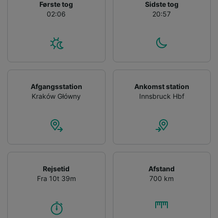
Første tog
Sidste tog
02:06
20:57
Afgangsstation
Ankomst station
Kraków Główny
Innsbruck Hbf
Rejsetid
Afstand
Fra 10t 39m
700 km