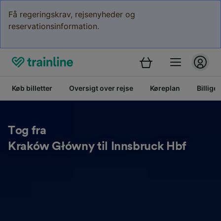
Få regeringskrav, rejsenyheder og
reservationsinformation.
Køb billetter
Oversigt over rejse
Køreplan
Billige 
Tog fra
Kraków Główny til Innsbruck Hbf