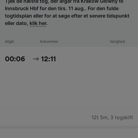
Tjek de næste tog, der afgår fra Kraków Główny til
Innsbruck Hbf for den tirs. 11 aug.. For den fulde
togtidsplan eller for at søge efter et senere tidspunkt
eller dato,
klik her
.
Afgår
Ankommer
Varighed
00:06
12:11
12t 5m
,
3 togskift