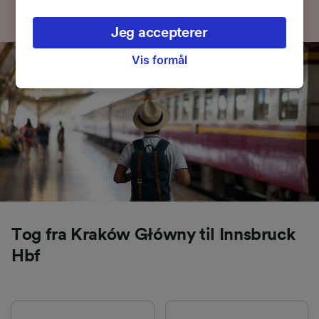
administrere dine valg ved at klikke herunder,
herunder din ret til at gøre indsigelse, hvor
Jeg accepterer
legitim interesse bruges, eller når som helst på
siden om privatlivspolitik. Disse valg
Vis formål
signaleres til vores partnere og påvirker ikke
browsingdata. Dine data vil ikke blive brugt til
sporingsformål, hvis du har bedt os om ikke at
spore dig.
Vi og vores partnere behandler data for at
levere:
Bruge præcise geografiske
placeringsoplysninger. Aktivt scanne
enhedskarakteristika til identifikation.
Opbevare og/eller tilgå oplysninger på en
Tog fra Kraków Główny til Innsbruck
enhed. Tilpasset annoncering og indhold,
Hbf
annoncerings- og indholdsmåling,
målgruppeundersøgelser og udvikling af
tjenester.
Liste over partnere (leverandører)