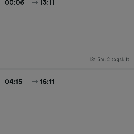
00:06
13:11
13t 5m
,
2 togskift
04:15
15:11