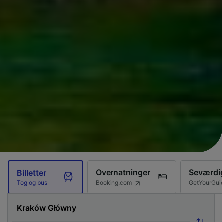
Overnatninger
Seværdi
Billetter
Booking.com
GetYourGui
Tog og bus