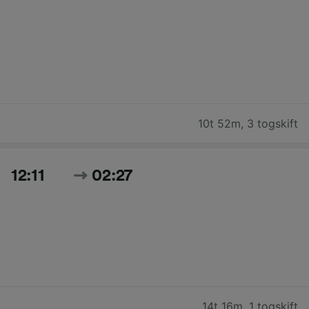
10t 52m
,
3 togskift
12:11
02:27
14t 16m
,
1 togskift