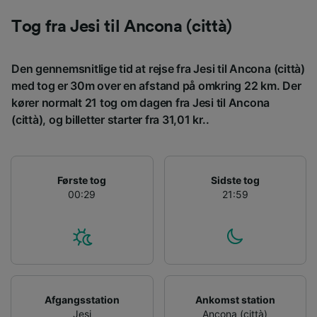
Vi og vores partnere behandler data for at
Tog fra Jesi til Ancona (città)
levere:
Bruge præcise geografiske
Den gennemsnitlige tid at rejse fra Jesi til Ancona (città)
placeringsoplysninger. Aktivt scanne
enhedskarakteristika til identifikation.
med tog er 30m over en afstand på omkring 22 km. Der
Opbevare og/eller tilgå oplysninger på en
kører normalt 21 tog om dagen fra Jesi til Ancona
enhed. Tilpasset annoncering og indhold,
(città), og billetter starter fra 31,01 kr..
annoncerings- og indholdsmåling,
målgruppeundersøgelser og udvikling af
tjenester.
Liste over partnere (leverandører)
Første tog
Sidste tog
00:29
21:59
Afgangsstation
Ankomst station
Jesi
Ancona (città)