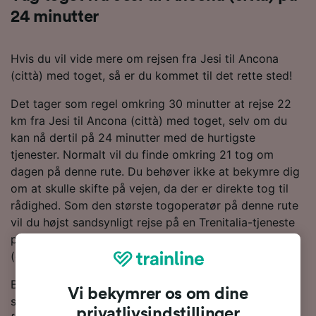
24 minutter
Hvis du vil vide mere om rejsen fra Jesi til Ancona
(città) med toget, så er du kommet til det rette sted!
Det tager som regel omkring 30 minutter at rejse 22
km fra Jesi til Ancona (città) med toget, selv om du
kan nå dertil på 24 minutter med de hurtigste
tjenester. Normalt vil du finde omkring 21 tog om
dagen på denne rute. Du behøver ikke at bekymre dig
om at skulle skifte på vejen, da der er direkte tog til
rådighed. Som den største togoperatør på denne rute
vil du højst sandsynligt rejse på en Trenitalia-tjeneste
på hele eller mindst på dele af din rejse til Ancona
(città).
Bestil togbilletter fra Jesi til Ancona (città) i forvejen i
Vi bekymrer os om dine
stedet for at købe dem på selve rejsedagen, og du vil
privatlivsindstillinger