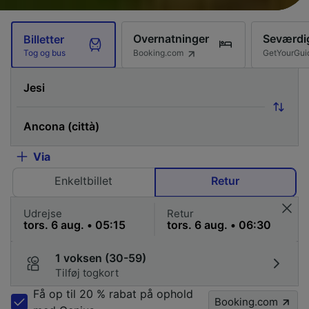
Overnatninger
Seværdi
Billetter
Booking.com
GetYourGui
Tog og bus
Via
Enkeltbillet
Retur
Udrejse
Retur
1 voksen (30-59)
Tilføj togkort
Få op til 20 % rabat på ophold
Booking.com