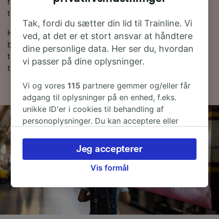
få de billigste billetpriser. Du kan tjekke priser fra Jesi
til Ancona (città) i vores Rejseplanlægger.
Tak, fordi du sætter din lid til Trainline. Vi
Hvis du er klar til at bestille, så begynd at lede efter
ved, at det er et stort ansvar at håndtere
billige togbilletter med os i dag. Læs mere om
dine personlige data. Her ser du, hvordan
togrejsen til Ancona (città) med tog samt vores
vi passer på dine oplysninger.
togplan, hvor du kan se de første og sidste togtider.
Vi og vores
115
partnere gemmer og/eller får
adgang til oplysninger på en enhed, f.eks.
unikke ID'er i cookies til behandling af
personoplysninger. Du kan acceptere eller
administrere dine valg ved at klikke herunder,
herunder din ret til at gøre indsigelse, hvor
Jeg accepterer
legitim interesse bruges, eller når som helst på
siden om privatlivspolitik. Disse valg
Vis formål
signaleres til vores partnere og påvirker ikke
browsingdata. Dine data vil ikke blive brugt til
sporingsformål, hvis du har bedt os om ikke at
spore dig.