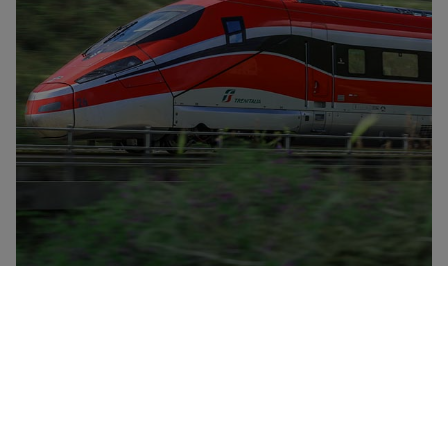
Trenitalia er Italiens nationale togselskab og har en
flåde bestående af højhastighedstog (Frecciarossa,
Frecciargento), Frecciabianca-tog, Intercity-tog og
Intercity-nattog samt regionaltog. Trenitalia har
rabatter og særtilbud i alle deres togkategorier og
tilbyder desuden to typer rabatbilletter til unge under
30 år og til personer over 60 år samt et loyalitetskort