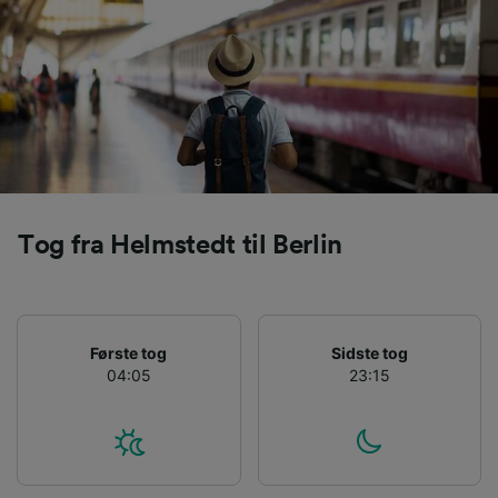
sporingsformål, hvis du har bedt os om ikke at
spore dig.
Vi og vores partnere behandler data for at
levere:
Bruge præcise geografiske
placeringsoplysninger. Aktivt scanne
enhedskarakteristika til identifikation.
Opbevare og/eller tilgå oplysninger på en
enhed. Tilpasset annoncering og indhold,
Tog fra Helmstedt til Berlin
annoncerings- og indholdsmåling,
målgruppeundersøgelser og udvikling af
tjenester.
Liste over partnere (leverandører)
Første tog
Sidste tog
04:05
23:15