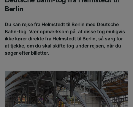
Deutsche Bahn-tog fra Helmstedt til
Berlin
Du kan rejse fra Helmstedt til Berlin med Deutsche
Bahn-tog. Vær opmærksom på, at disse tog muligvis
ikke kører direkte fra Helmstedt til Berlin, så sørg for
at tjekke, om du skal skifte tog under rejsen, når du
søger efter billetter.