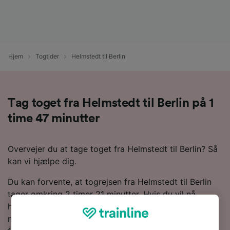
Hjem
Togtider
Helmstedt til Berlin
Tag toget fra Helmstedt til Berlin på 1
time 47 minutter
Overvejer du at tage toget fra Helmstedt til Berlin? Så
kan vi hjælpe dig.
Du kan forvente, at togrejsen fra Helmstedt til Berlin
tager omkring 2 timer 21 minutter. Hvis du vil nå
hurtigst muligt frem, kan det tage ned til 1 time 47
minutter på de hurtigste tjenester. Du vil som regel