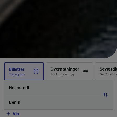
Overnatninger
Seværdi
Billetter
Booking.com
GetYourGui
Tog og bus
Via