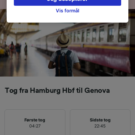
legitim interesse bruges, eller når som helst på
siden om privatlivspolitik. Disse valg
Vis formål
signaleres til vores partnere og påvirker ikke
browsingdata. Dine data vil ikke blive brugt til
sporingsformål, hvis du har bedt os om ikke at
spore dig.
Vi og vores partnere behandler data for at
levere:
Bruge præcise geografiske
placeringsoplysninger. Aktivt scanne
enhedskarakteristika til identifikation.
Opbevare og/eller tilgå oplysninger på en
enhed. Tilpasset annoncering og indhold,
Tog fra Hamburg Hbf til Genova
annoncerings- og indholdsmåling,
målgruppeundersøgelser og udvikling af
tjenester.
Liste over partnere (leverandører)
Første tog
Sidste tog
04:27
22:45