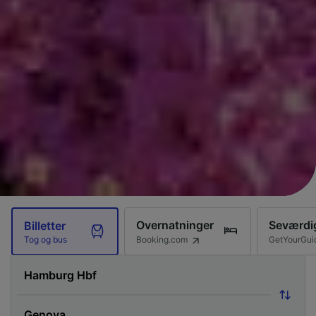
Overnatninger
Seværdi
Billetter
Booking.com
GetYourGui
Tog og bus