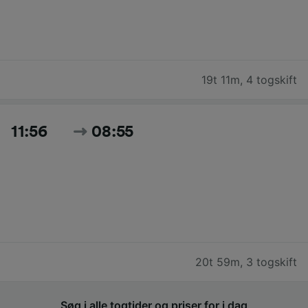
19t 11m
,
4 togskift
11:56
08:55
20t 59m
,
3 togskift
Søg i alle togtider og priser for i dag