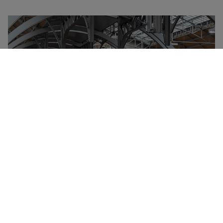
Deutsche Bahn Group er ejet af den tyske stat og
administrerer størstedelen af al togtrafik i Tyskland
samt i mange af landets grænseområder. Hvert år
transporterer Deutsche Bahn flere milliarder