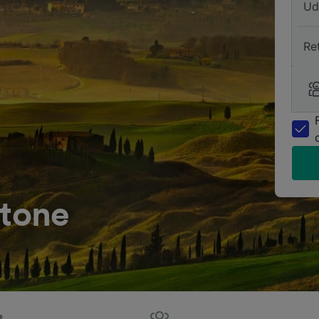
Ud
Re
otone