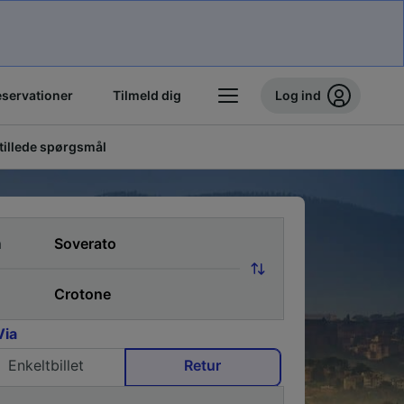
eservationer
Tilmeld dig
Log ind
stillede spørgsmål
a
Via
Enkeltbillet
Retur