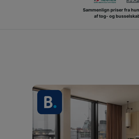
Sammenlign priser fra hu
af tog- og busselska