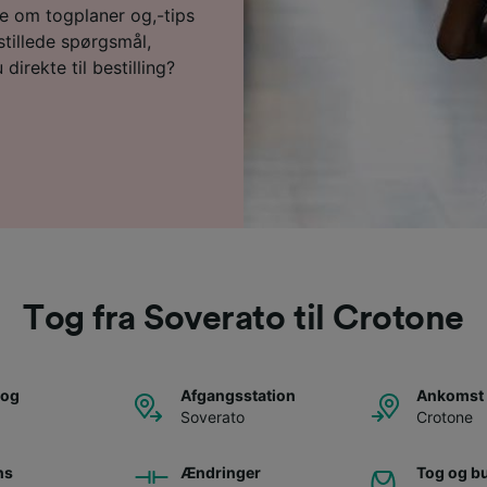
re om togplaner og,-tips
 stillede spørgsmål,
direkte til bestilling?
Tog fra Soverato til Crotone
tog
Afgangsstation
Ankomst 
Soverato
Crotone
ns
Ændringer
Tog og b