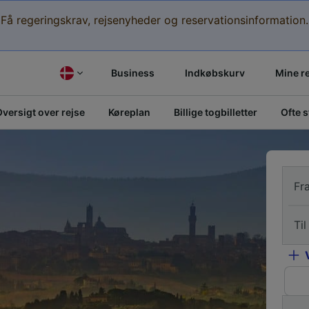
Få regeringskrav, rejsenyheder og reservationsinformation.
Business
Indkøbskurv
Mine r
versigt over rejse
Køreplan
Billige togbilletter
Ofte 
Fr
Til