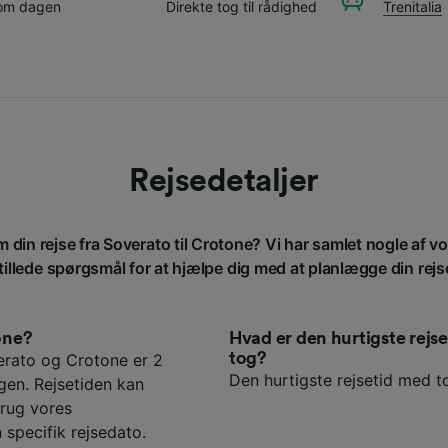
 om dagen
Direkte tog til rådighed
Trenitalia
Rejsedetaljer
m din rejse fra Soverato til Crotone? Vi har samlet nogle af v
tillede spørgsmål for at hjælpe dig med at planlægge din rejs
tone?
Hvad er den hurtigste rej
tog?
erato og Crotone er 2
Den hurtigste rejsetid med to
gen. Rejsetiden kan
rug vores
 specifik rejsedato.