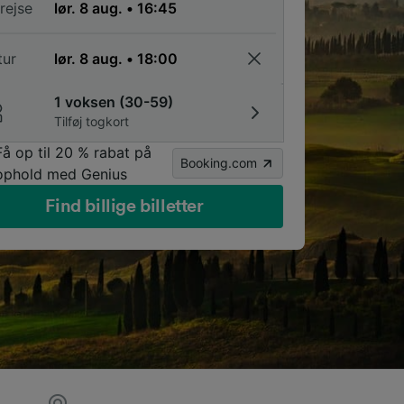
rejse
tur
1 voksen (30-59)
Tilføj togkort
Få op til 20 % rabat på
Booking.com
ophold med Genius
Find billige billetter