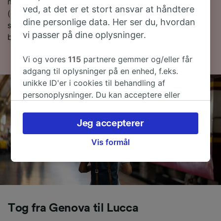
mere om rejsen, så læs videre om togplaner
ved, at det er et stort ansvar at håndtere
(deriblandt om de første og sidste togtider), ofte
dine personlige data. Her ser du, hvordan
stillede spørgsmål og tips til, hvordan du bestiller
vi passer på dine oplysninger.
billige togbilletter.
Vi og vores
115
partnere gemmer og/eller får
adgang til oplysninger på en enhed, f.eks.
unikke ID'er i cookies til behandling af
personoplysninger. Du kan acceptere eller
administrere dine valg ved at klikke herunder,
herunder din ret til at gøre indsigelse, hvor
Jeg accepterer
legitim interesse bruges, eller når som helst på
siden om privatlivspolitik. Disse valg
Vis formål
signaleres til vores partnere og påvirker ikke
browsingdata. Dine data vil ikke blive brugt til
sporingsformål, hvis du har bedt os om ikke at
spore dig.
Tog fra Genova til Lucca
Vi og vores partnere behandler data for at
levere: