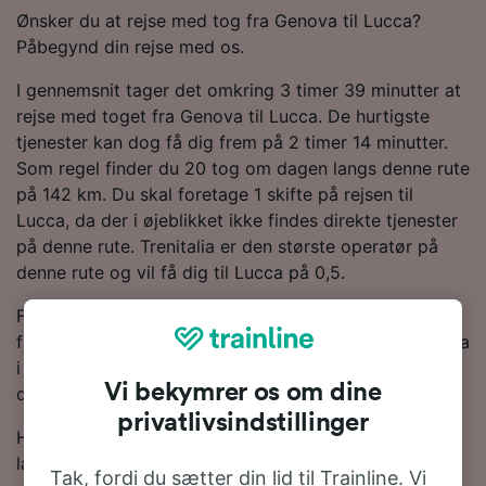
Ønsker du at rejse med tog fra Genova til Lucca?
Påbegynd din rejse med os.
I gennemsnit tager det omkring 3 timer 39 minutter at
rejse med toget fra Genova til Lucca. De hurtigste
tjenester kan dog få dig frem på 2 timer 14 minutter.
Som regel finder du 20 tog om dagen langs denne rute
på 142 km. Du skal foretage 1 skifte på rejsen til
Lucca, da der i øjeblikket ikke findes direkte tjenester
på denne rute. Trenitalia er den største operatør på
denne rute og vil få dig til Lucca på 0,5.
For at hjælpe dig med at få de bedste togpriser har vi
fremhævet de billigste togbilletter fra Genova tli Lucca
i vores Rejseplanlægger. Bare husk på, at jo tidligere
Vi bekymrer os om dine
du bestiller dine billetter, desto mere vil du spare!
privatlivsindstillinger
Har du lyst til at bestille dine togbilletter nu? Så bare
lav en søgning med os i dag. Hvis du vil finde ud af
Tak, fordi du sætter din lid til Trainline. Vi