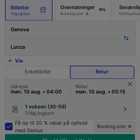
Overnatninger
Seværdi
Billetter
Booking.com
GetYourGui
Tog og bus
Via
Enkeltbillet
Retur
Udrejse
Retur
1 voksen (30-59)
Tilføj togkort
Få op til 20 % rabat på ophold
Booking.com
med Genius