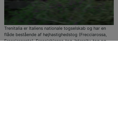
Trenitalia er Italiens nationale togselskab og har en
flåde bestående af højhastighedstog (Frecciarossa,
Frecciargento), Frecciabianca-tog, Intercity-tog og
Intercity-nattog samt regionaltog. Trenitalia har
rabatter og særtilbud i alle deres togkategorier og
tilbyder desuden to typer rabatbilletter til unge under
30 år og til personer over 60 år samt et loyalitetskort
kaldet CartaFRECCIA.Du kan med Trenitalia France
rejse direkte mellem Paris og Milano via Lyon, Torino,
Modane og Chambéry i de højteknologiske
Frecciarossa 1000-højhastighedstog. Frecciarosa-
togene skiller sig ud for deres komfort, det
ultramoderne design, den hurtige og stabile wi-fi, den
maksimale stilhed under rejsen og den reducerede
miljømæssige påvirkning. Om bord finder du fire