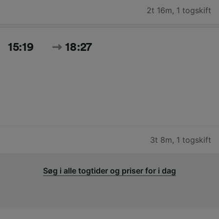
2t 16m
,
1 togskift
15:19
18:27
3t 8m
,
1 togskift
Søg i alle togtider og priser for i dag