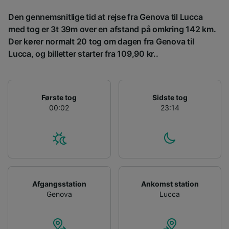
Bruge præcise geografiske
Den gennemsnitlige tid at rejse fra Genova til Lucca
placeringsoplysninger. Aktivt scanne
med tog er 3t 39m over en afstand på omkring 142 km.
enhedskarakteristika til identifikation.
Der kører normalt 20 tog om dagen fra Genova til
Opbevare og/eller tilgå oplysninger på en
enhed. Tilpasset annoncering og indhold,
Lucca, og billetter starter fra 109,90 kr..
annoncerings- og indholdsmåling,
målgruppeundersøgelser og udvikling af
tjenester.
Første tog
Sidste tog
Liste over partnere (leverandører)
00:02
23:14
Afgangsstation
Ankomst station
Genova
Lucca