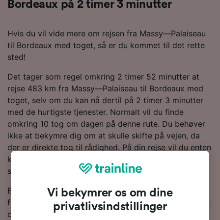
Bordeaux på 2 timer 3 minutter
Hvis du vil vide mere om rejsen fra Massy—Palaiseau
til Bordeaux med toget, så er du kommet til det rette
sted!
Det tager som regel omkring 2 timer 52 minutter at
rejse 483 km fra Massy—Palaiseau til Bordeaux med
toget, selv om du kan nå dertil på 2 timer 3 minutter
med de hurtigste tjenester. Normalt vil du finde
omkring 10 tog om dagen på denne rute. Du behøver
ikke at bekymre dig om at skulle skifte på vejen, da
der er direkte tog til rådighed. På din rejse vil du enten
køre med et SNCF- eller et TGV-tog, da de er de
største operatører af tjenester på denne rute.
Bestil togbilletter fra Massy—Palaiseau til Bordeaux i
Vi bekymrer os om dine
forvejen i stedet for at købe dem på selve rejsedagen,
privatlivsindstillinger
og du vil få de billigste billetpriser. Du kan tjekke