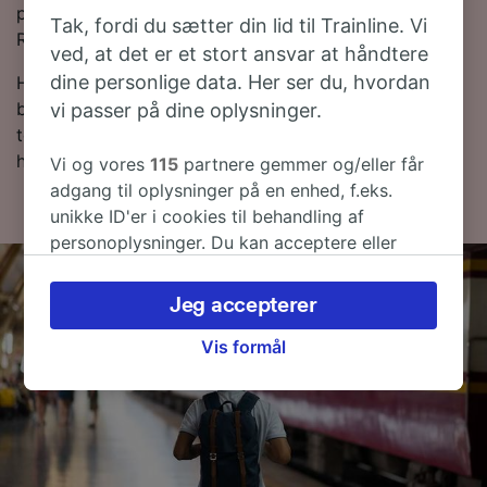
priser fra Massy—Palaiseau til Bordeaux i vores
Tak, fordi du sætter din lid til Trainline. Vi
Rejseplanlægger.
ved, at det er et stort ansvar at håndtere
dine personlige data. Her ser du, hvordan
Hvis du er klar til at bestille, så begynd at lede efter
billige togbilletter med os i dag. Læs mere om
vi passer på dine oplysninger.
togrejsen til Bordeaux med tog samt vores togplan,
hvor du kan se de første og sidste togtider.
Vi og vores
115
partnere gemmer og/eller får
adgang til oplysninger på en enhed, f.eks.
unikke ID'er i cookies til behandling af
personoplysninger. Du kan acceptere eller
administrere dine valg ved at klikke herunder,
herunder din ret til at gøre indsigelse, hvor
Jeg accepterer
legitim interesse bruges, eller når som helst på
siden om privatlivspolitik. Disse valg
Vis formål
signaleres til vores partnere og påvirker ikke
browsingdata. Dine data vil ikke blive brugt til
sporingsformål, hvis du har bedt os om ikke at
spore dig.