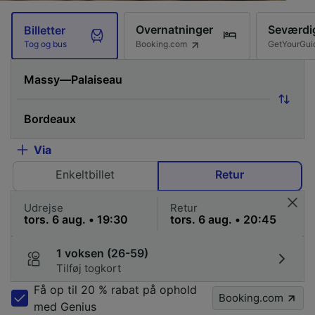
Overnatninger
Seværdi
Billetter
Booking.com
GetYourGui
Tog og bus
Via
Enkeltbillet
Retur
Udrejse
Retur
1 voksen (26-59)
Tilføj togkort
Få op til 20 % rabat på ophold
Booking.com
med Genius