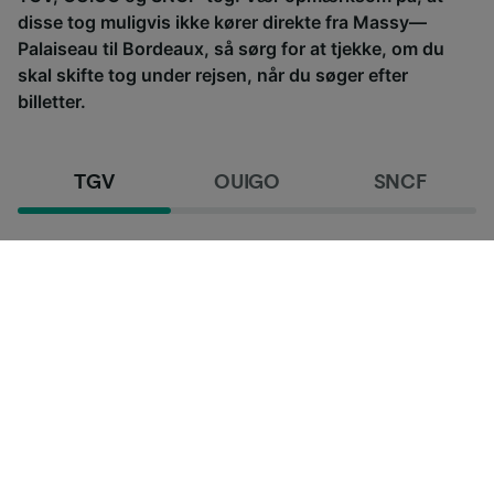
disse tog muligvis ikke kører direkte fra Massy—
Palaiseau til Bordeaux, så sørg for at tjekke, om du
skal skifte tog under rejsen, når du søger efter
billetter.
TGV
OUIGO
SNCF