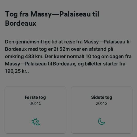
Vi og vores partnere behandler data for at
levere:
Tog fra Massy—Palaiseau til
Bruge præcise geografiske
placeringsoplysninger. Aktivt scanne
Bordeaux
enhedskarakteristika til identifikation.
Opbevare og/eller tilgå oplysninger på en
enhed. Tilpasset annoncering og indhold,
Den gennemsnitlige tid at rejse fra Massy—Palaiseau til
annoncerings- og indholdsmåling,
Bordeaux med tog er 2t 52m over en afstand på
målgruppeundersøgelser og udvikling af
omkring 483 km. Der kører normalt 10 tog om dagen fra
tjenester.
Massy—Palaiseau til Bordeaux, og billetter starter fra
Liste over partnere (leverandører)
196,25 kr..
Første tog
Sidste tog
06:45
20:42