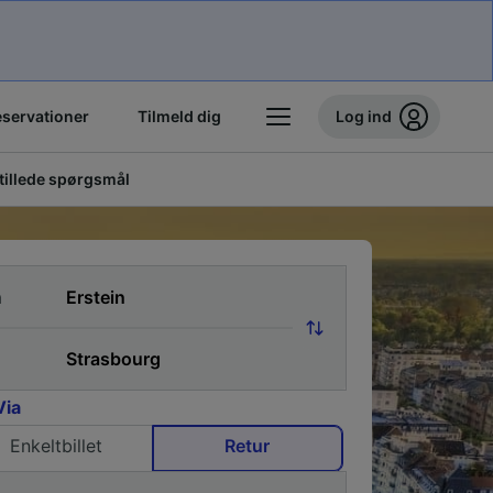
eservationer
Tilmeld dig
Log ind
stillede spørgsmål
a
Via
Enkeltbillet
Retur