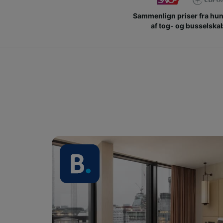
Sammenlign priser fra hu
af tog- og busselska