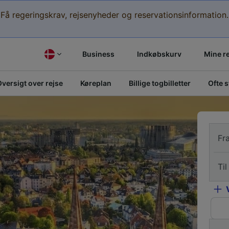
Få regeringskrav, rejsenyheder og reservationsinformation.
Business
Indkøbskurv
Mine r
versigt over rejse
Køreplan
Billige togbilletter
Ofte 
Fr
Til