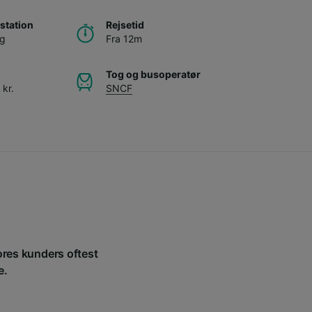
station
Rejsetid
rg
Fra 12m
Tog og busoperatør
 kr.
SNCF
vores kunders oftest
e.