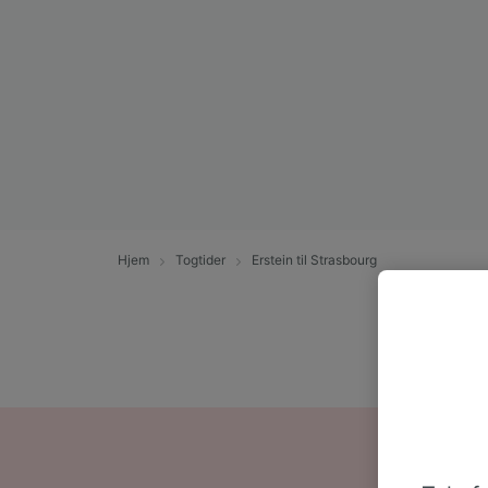
Hjem
Togtider
Erstein til Strasbourg