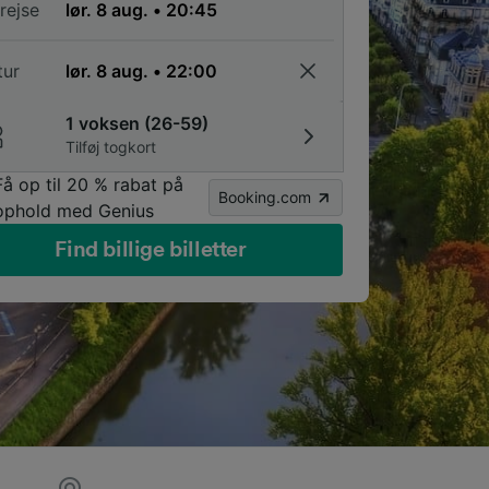
rejse
tur
1 voksen (26-59)
Tilføj togkort
Få op til 20 % rabat på
Booking.com
ophold med Genius
Find billige billetter