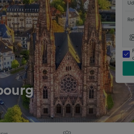
Ud
Re
sbourg