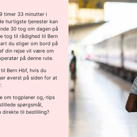
9 timer 33 minutter i
e hurtigste tjenester kan
 finde 30 tog om dagen på
 tog til rådighed til Bern
nart du stiger om bord på
af din rejse vil være om
operatør på denne rute.
til Bern Hbf, hvis du
ger øverst på siden for at
.
re om togplaner og,-tips
 stillede spørgsmål,
direkte til bestilling?