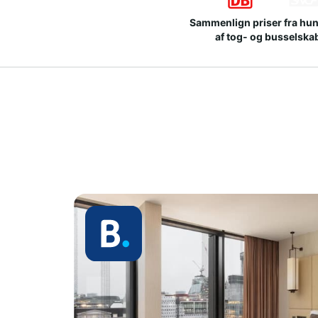
Sammenlign priser fra hu
af tog- og busselska