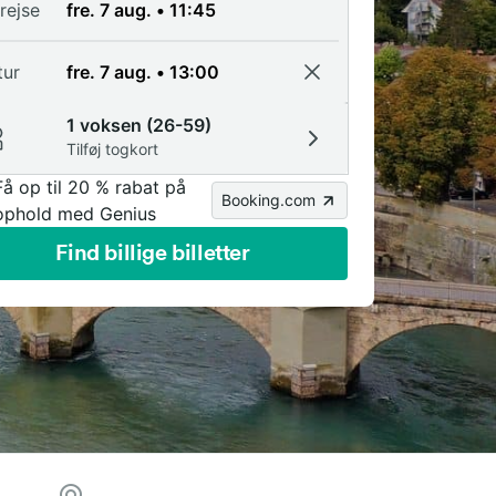
rejse
tur
1 voksen (26-59)
Tilføj togkort
Få op til 20 % rabat på
Booking.com
ophold med Genius
Find billige billetter