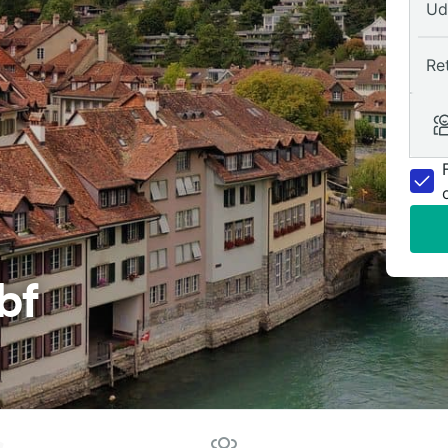
Ud
Re
bf