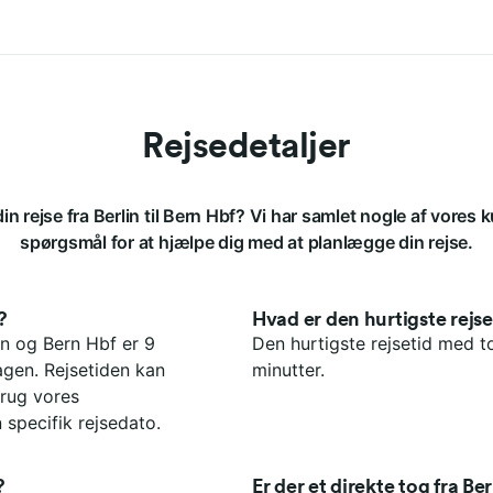
Rejsedetaljer
in rejse fra Berlin til Bern Hbf? Vi har samlet nogle af vores k
spørgsmål for at hjælpe dig med at planlægge din rejse.
?
Hvad er den hurtigste rejs
n og Bern Hbf er 9
Den hurtigste rejsetid med to
agen. Rejsetiden kan
minutter.
rug vores
 specifik rejsedato.
?
Er der et direkte tog fra Ber