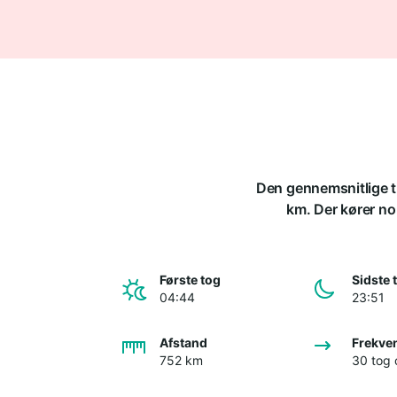
Den gennemsnitlige ti
km. Der kører nor
Første tog
Sidste 
04:44
23:51
Afstand
Frekve
752 km
30 tog