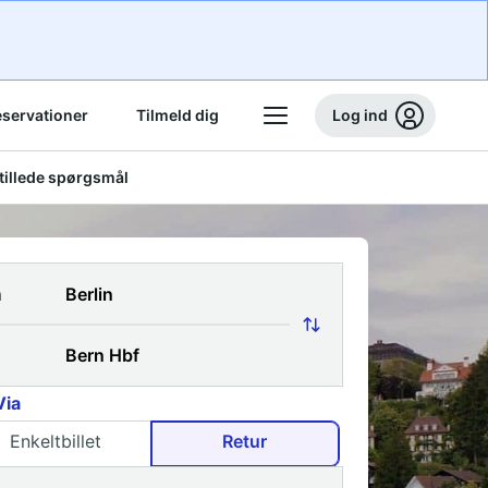
eservationer
Tilmeld dig
Log ind
stillede spørgsmål
a
Via
Enkeltbillet
Retur