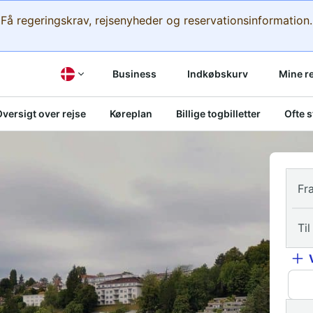
Få regeringskrav, rejsenyheder og reservationsinformation.
Business
Indkøbskurv
Mine r
versigt over rejse
Køreplan
Billige togbilletter
Ofte 
Fr
Til