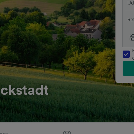
Ud
Re
ückstadt