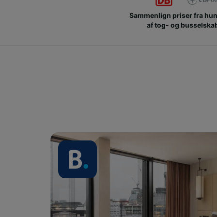
Sammenlign priser fra hu
af tog- og busselska