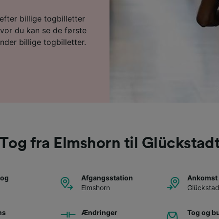
fter billige togbilletter
vor du kan se de første
der billige togbilletter.
Tog fra Elmshorn til Glückstad
tog
Afgangsstation
Ankomst 
Elmshorn
Glückstad
ns
Ændringer
Tog og b