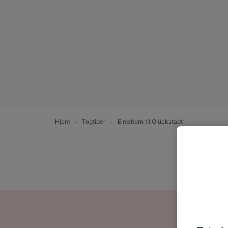
Hjem
Togtider
Elmshorn til Glückstadt