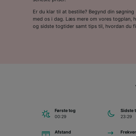
Er du klar til at bestille? Begynd din søgning e
med os i dag. Læs mere om vores togplan, h
og sidste togtider samt tips til, hvordan du fin
Første tog
Sidste 
00:29
23:29
Afstand
Frekve