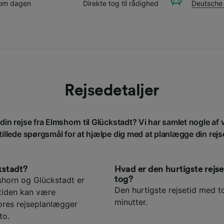
 om dagen
Direkte tog til rådighed
Deutsche
Rejsedetaljer
din rejse fra Elmshorn til Glückstadt? Vi har samlet nogle af
tillede spørgsmål for at hjælpe dig med at planlægge din rejs
kstadt?
Hvad er den hurtigste rej
tog?
shorn og Glückstadt er
Den hurtigste rejsetid med to
etiden kan være
minutter.
ores rejseplanlægger
to.