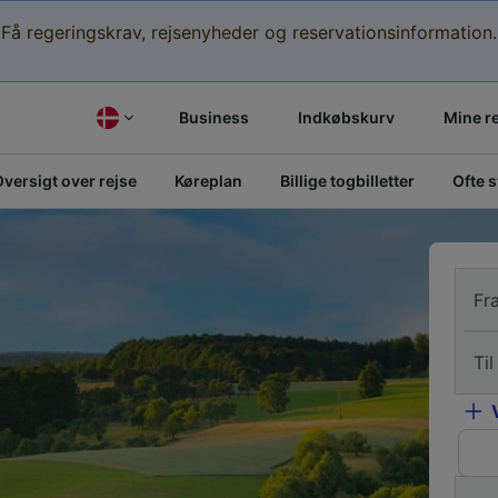
Få regeringskrav, rejsenyheder og reservationsinformation.
Business
Indkøbskurv
Mine r
versigt over rejse
Køreplan
Billige togbilletter
Ofte 
Fr
Til