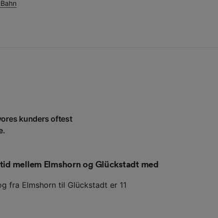
 Bahn
 vores kunders oftest
e.
setid mellem Elmshorn og Glückstadt med
g fra Elmshorn til Glückstadt er 11