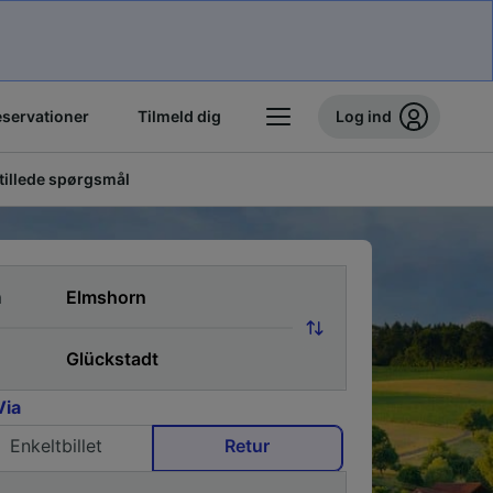
eservationer
Tilmeld dig
Log ind
stillede spørgsmål
a
Via
Enkeltbillet
Retur