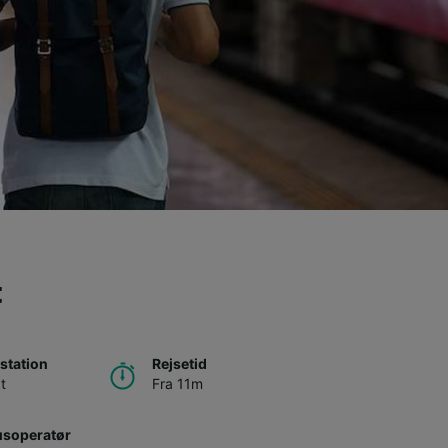
t
station
Rejsetid
t
Fra 11m
usoperatør