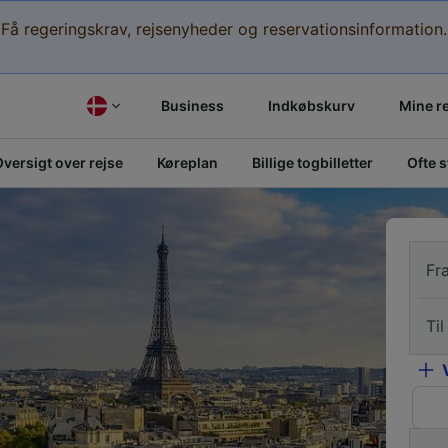
Få regeringskrav, rejsenyheder og reservationsinformation.
Business
Indkøbskurv
Mine r
versigt over rejse
Køreplan
Billige togbilletter
Ofte 
Fr
Til