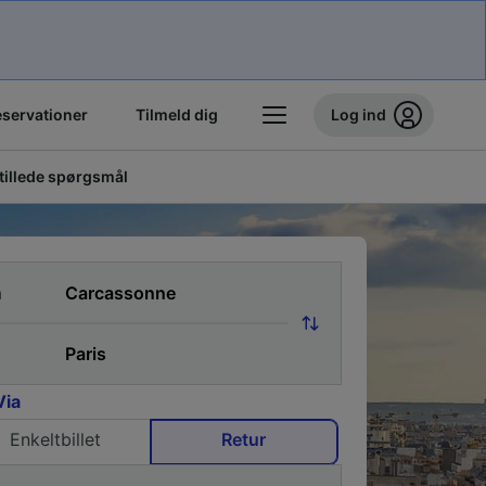
eservationer
Tilmeld dig
Log ind
stillede spørgsmål
a
Via
Enkeltbillet
Retur