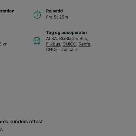
station
Rejsetid
Fra 5t 25m
Tog og busoperatør
ALSA
,
BlaBlaCar Bus
,
 kr.
Flixbus
,
OUIGO
,
Renfe
,
SNCF
,
Trenitalia
vores kunders oftest
e.