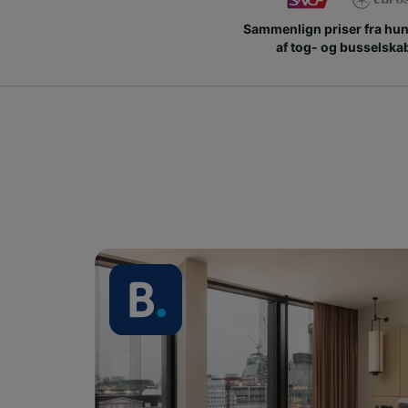
Sammenlign priser fra hu
af tog- og busselska