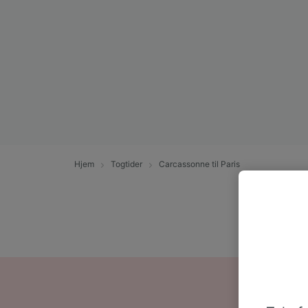
Hjem
Togtider
Carcassonne til Paris