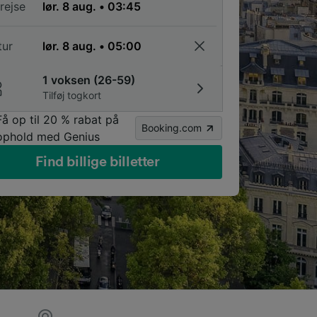
rejse
tur
1 voksen (26-59)
Tilføj togkort
Få op til 20 % rabat på
Booking.com
ophold med Genius
Find billige billetter