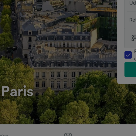
Ud
Re
 Paris