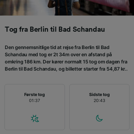
Vi og vores partnere behandler data for at
levere:
Bruge præcise geografiske
placeringsoplysninger. Aktivt scanne
Tog fra Berlin til Bad Schandau
enhedskarakteristika til identifikation.
Opbevare og/eller tilgå oplysninger på en
enhed. Tilpasset annoncering og indhold,
Den gennemsnitlige tid at rejse fra Berlin til Bad
annoncerings- og indholdsmåling,
målgruppeundersøgelser og udvikling af
Schandau med tog er 2t 34m over en afstand på
tjenester.
omkring 186 km. Der kører normalt 15 tog om dagen fra
Berlin til Bad Schandau, og billetter starter fra 54,87 kr..
Liste over partnere (leverandører)
Første tog
Sidste tog
01:37
20:43