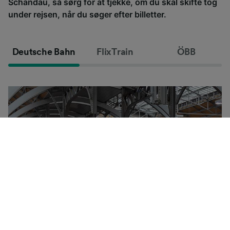
Schandau, så sørg for at tjekke, om du skal skifte tog
under rejsen, når du søger efter billetter.
Deutsche Bahn
FlixTrain
ÖBB