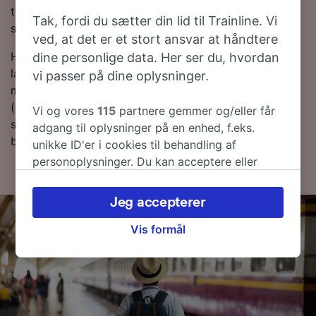
tidligere du bestiller dine billetter, desto mere vil du
Tak, fordi du sætter din lid til Trainline. Vi
spare!
ved, at det er et stort ansvar at håndtere
Har du lyst til at bestille dine togbilletter nu? Så bare
dine personlige data. Her ser du, hvordan
lav en søgning med os i dag. Hvis du vil finde ud af
vi passer på dine oplysninger.
mere om rejsen, så læs videre om togplaner
(deriblandt om de første og sidste togtider), ofte
Vi og vores
115
partnere gemmer og/eller får
stillede spørgsmål og tips til, hvordan du bestiller
adgang til oplysninger på en enhed, f.eks.
billige togbilletter.
unikke ID'er i cookies til behandling af
personoplysninger. Du kan acceptere eller
administrere dine valg ved at klikke herunder,
herunder din ret til at gøre indsigelse, hvor
Jeg accepterer
legitim interesse bruges, eller når som helst på
siden om privatlivspolitik. Disse valg
Vis formål
signaleres til vores partnere og påvirker ikke
browsingdata. Dine data vil ikke blive brugt til
sporingsformål, hvis du har bedt os om ikke at
spore dig.