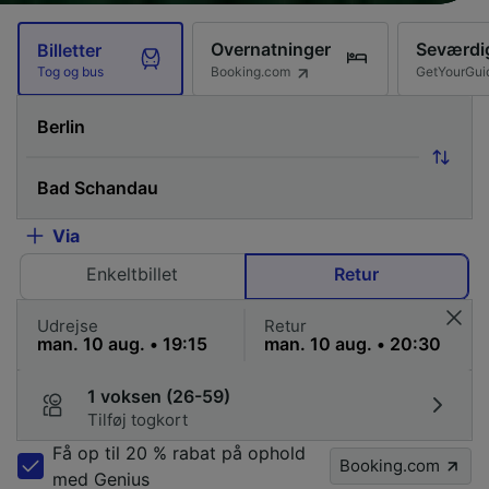
Overnatninger
Seværdi
Billetter
Booking.com
GetYourGui
Tog og bus
Via
Enkeltbillet
Retur
Udrejse
Retur
1 voksen (26-59)
Tilføj togkort
Få op til 20 % rabat på ophold
Booking.com
med Genius