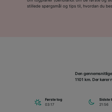
stillede spørgsmål og tips til, hvordan du besti
Den gennemsnitlige 
1101 km. Der kører n
Første tog
Sidste 
03:17
21:56