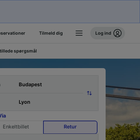
eservationer
Tilmeld dig
Log ind
stillede spørgsmål
a
Via
Enkeltbillet
Retur