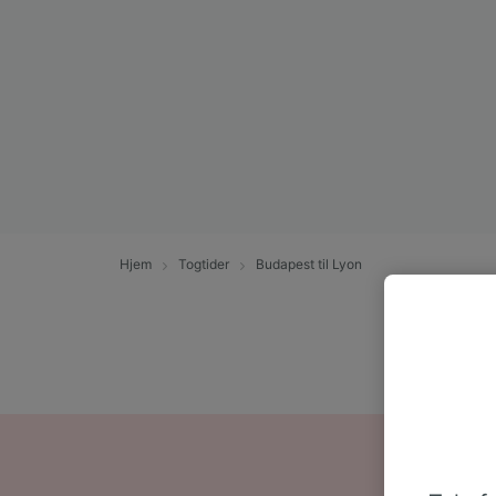
Hjem
Togtider
Budapest til Lyon