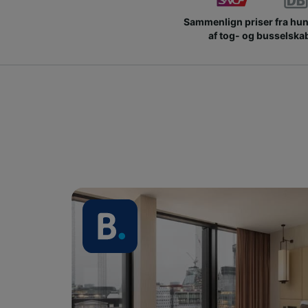
Sammenlign priser fra hu
af tog- og busselska