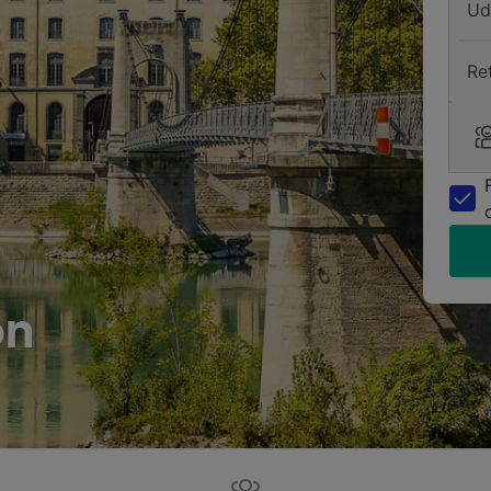
Ud
Re
on