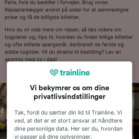
Paris, hvis du bestiller i forvejen. Brug vores
Rejseplanlægger øverst på siden for at sammenligne
priser og få de billigste billetter.
Hvis du vil vide mere om rejsen, så læs videre om
togplaner og,-tips til, hvordan du finder billige billetter
og ofte stillede spørgsmål, deriblandt de første og
sidste togtider. Vil du direkte til bestilling? Lav en
søgning med os i dag!
Vi bekymrer os om dine
privatlivsindstillinger
Tak, fordi du sætter din lid til Trainline. Vi
ved, at det er et stort ansvar at håndtere
dine personlige data. Her ser du, hvordan
vi passer på dine oplysninger.