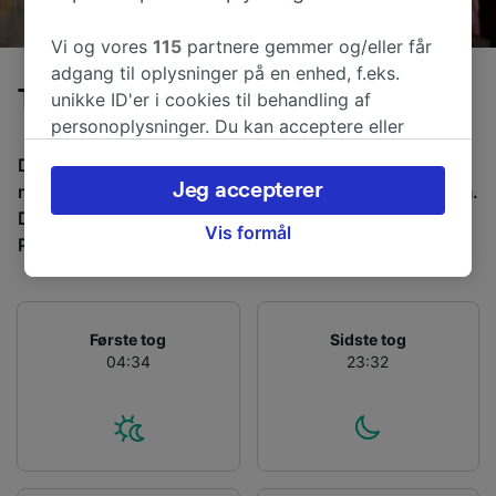
Vi og vores
115
partnere gemmer og/eller får
adgang til oplysninger på en enhed, f.eks.
Tog fra Berlin Hbf til Paris
unikke ID'er i cookies til behandling af
personoplysninger. Du kan acceptere eller
administrere dine valg ved at klikke herunder,
Den gennemsnitlige tid at rejse fra Berlin Hbf til Paris
herunder din ret til at gøre indsigelse, hvor
Jeg accepterer
med tog er 10t 25m over en afstand på omkring 876 km.
legitim interesse bruges, eller når som helst på
Der kører normalt 19 tog om dagen fra Berlin Hbf til
siden om privatlivspolitik. Disse valg
Vis formål
Paris, og billetter starter fra 400,27 kr..
signaleres til vores partnere og påvirker ikke
browsingdata. Dine data vil ikke blive brugt til
sporingsformål, hvis du har bedt os om ikke at
spore dig.
Første tog
Sidste tog
04:34
23:32
Vi og vores partnere behandler data for at
levere:
Bruge præcise geografiske
placeringsoplysninger. Aktivt scanne
enhedskarakteristika til identifikation.