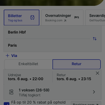
Overnatninger
Seværdi
Billetter
Booking.com
GetYourGui
Tog og bus
Via
Enkeltbillet
Retur
Udrejse
Retur
1 voksen (26-59)
Tilføj togkort
Få op til 20 % rabat på ophold
Booking.com