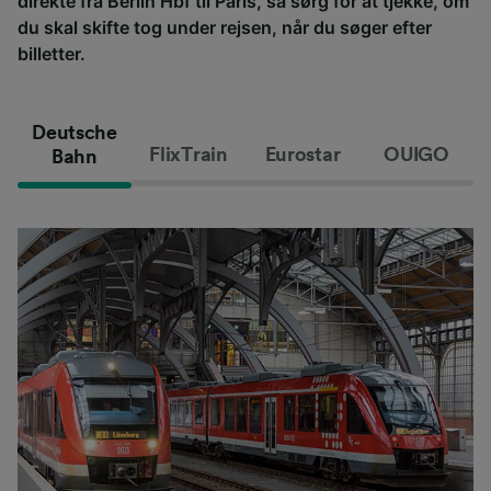
direkte fra Berlin Hbf til Paris, så sørg for at tjekke, om
du skal skifte tog under rejsen, når du søger efter
billetter.
Deutsche
FlixTrain
Eurostar
OUIGO
Bahn