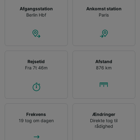
Opbevare og/eller tilgå oplysninger på en
enhed. Tilpasset annoncering og indhold,
Afgangsstation
Ankomst station
annoncerings- og indholdsmåling,
Berlin Hbf
Paris
målgruppeundersøgelser og udvikling af
tjenester.
Liste over partnere (leverandører)
Rejsetid
Afstand
Fra 7t 46m
876 km
Frekvens
Ændringer
19 tog om dagen
Direkte tog til
rådighed