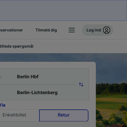
eservationer
Tilmeld dig
Log ind
stillede spørgsmål
a
Via
Enkeltbillet
Retur