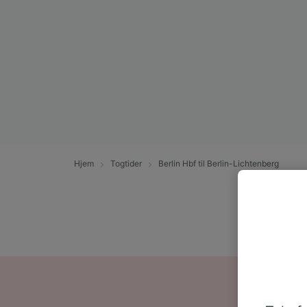
Hjem
Togtider
Berlin Hbf til Berlin-Lichtenberg