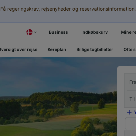
Få regeringskrav, rejsenyheder og reservationsinformation.
Business
Indkøbskurv
Mine r
versigt over rejse
Køreplan
Billige togbilletter
Ofte 
Fr
Til