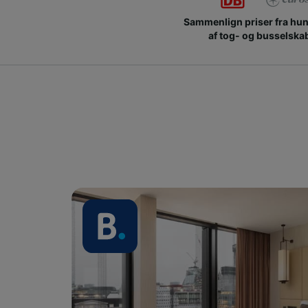
Sammenlign priser fra hu
af tog- og busselska