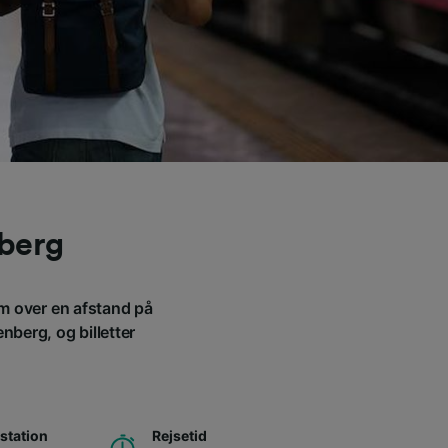
nberg
3m over en afstand på
nberg, og billetter
station
Rejsetid