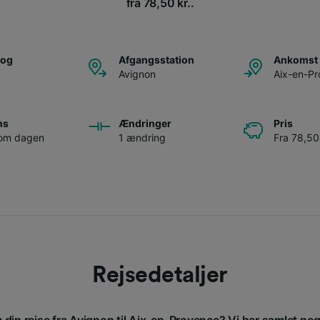
fra 78,50 kr..
tog
Afgangsstation
Ankomst 
Avignon
Aix-en-P
ns
Ændringer
Pris
 om dagen
1 ændring
Fra 78,50 
Rejsedetaljer
 din rejse fra Avignon til Aix-en-Provence? Vi har samlet no