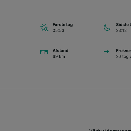
Første tog
Sidste 
05:53
23:12
Afstand
Frekve
69 km
20 tog
Vil du vide mere om