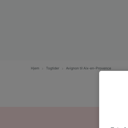
Hjem
Togtider
Avignon til Aix-en-Provence