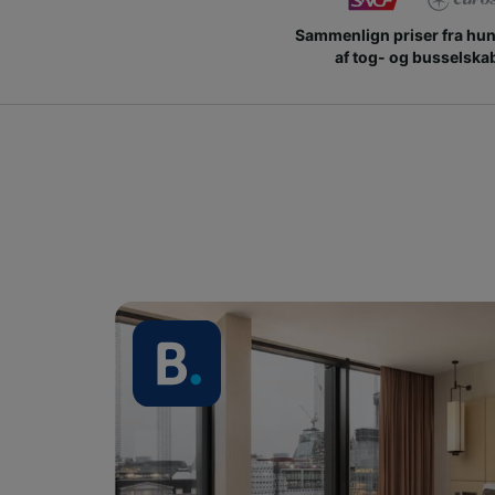
Sammenlign priser fra hu
af tog- og busselska