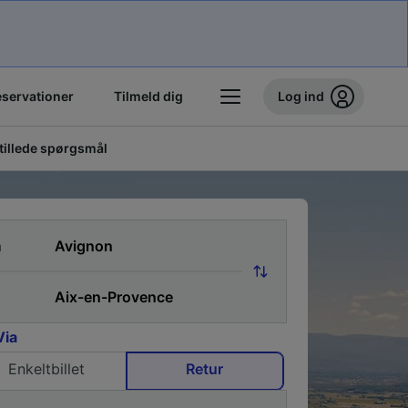
eservationer
Tilmeld dig
Log ind
stillede spørgsmål
a
Via
Enkeltbillet
Retur