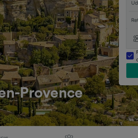
Ud
Re
-en-Provence