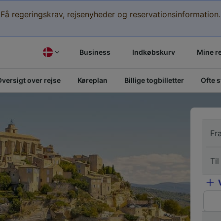
Få regeringskrav, rejsenyheder og reservationsinformation.
Business
Indkøbskurv
Mine r
versigt over rejse
Køreplan
Billige togbilletter
Ofte 
Fr
Til