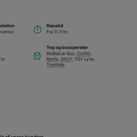
station
Rejsetid
rovence
Fra 1t 31m
Tog og busoperatør
BlaBlaCar Bus
,
OUIGO
,
kr.
Renfe
,
SNCF
,
TGV Lyria
,
Trenitalia
gle af vores kunders