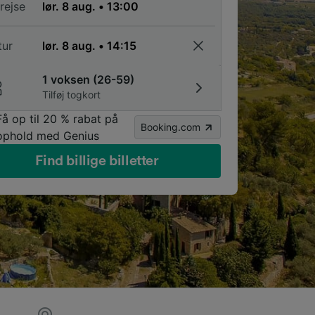
rejse
tur
1 voksen (26-59)
Tilføj togkort
Få op til 20 % rabat på
Booking.com
ophold med Genius
Find billige billetter