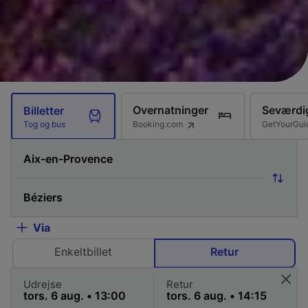
Overnatninger
Seværdi
Billetter
Booking.com
GetYourGui
Tog og bus
Via
Enkeltbillet
Retur
Udrejse
Retur