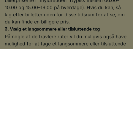
billetpriserne i "myldretiden" (typisk mellem 06.00-
10.00 og 15.00–19.00 på hverdage). Hvis du kan, så
kig efter billetter uden for disse tidsrum for at se, om
du kan finde en billigere pris.
3
.
Vælg et langsommere eller tilsluttende tog
På nogle af de travlere ruter vil du muligvis også have
mulighed for at tage et langsommere eller tilsluttende
tog. Det tager godt nok lidt længere tid end nogle af
højhastighedstogene eller de direkte tog, men hvis du
har tid til det, kan du sikre dig selv en billigere billet.
Plus du vil have mere tid til at nyde de landskaber, du
kører igennem!
4
.
Hold øje med særtilbud
Læs vores praktiske vejledning for at tjekke, hvornår
europæiske togselskaber sender deres særtilbud på
markedet, og se om du kan finde billige billetter til din
rejse.
Du kan finde specifikke oplysninger om, hvordan du