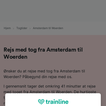
Hjem
Togtider
Amsterdam til Woerden
Rejs med tog fra Amsterdam til
Woerden
Ønsker du at rejse med tog fra Amsterdam til
Woerden? Påbegynd din rejse med os.
I gennemsnit tager det omkring 41 minutter at rejse
med toget fra Amsterdam til Woerden. De hurtigste
tjenester kan dog få dig frem på 36 minutter. Som
regel finder du 73 tog om dagen langs denne rute på