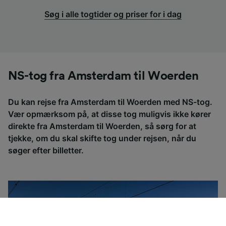
Søg i alle togtider og priser for i dag
NS-tog fra Amsterdam til Woerden
Du kan rejse fra Amsterdam til Woerden med NS-tog.
Vær opmærksom på, at disse tog muligvis ikke kører
direkte fra Amsterdam til Woerden, så sørg for at
tjekke, om du skal skifte tog under rejsen, når du
søger efter billetter.