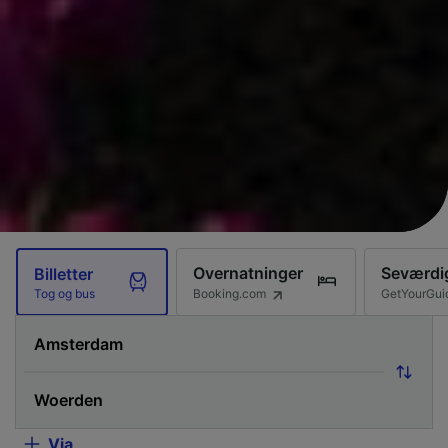
Overnatninger
Seværdi
Billetter
Booking.com
GetYourGui
Tog og bus
Via