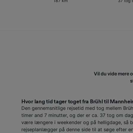
187 km
37 tog
Vil du vide mere 
s
Hvor lang tid tager toget fra Brühl til Mannhe
Den gennemsnitlige rejsetid med tog mellem Brü
timer and 7 minutter, og der er ca. 37 tog om dag
være længere i weekender og på helligdage, så b
rejseplanlægger på denne side til at søge efter en