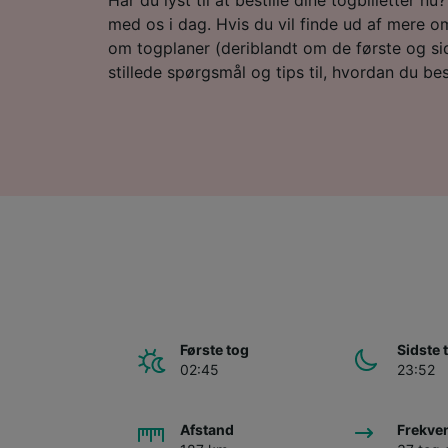
med os i dag. Hvis du vil finde ud af mere om
om togplaner (deriblandt om de første og sid
stillede spørgsmål og tips til, hvordan du besti
Første tog
Sidste 
02:45
23:52
Afstand
Frekve