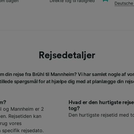
 om dagen
Direkte tog til rådighed
Deutsche
Rejsedetaljer
om din rejse fra Brühl til Mannheim? Vi har samlet nogle af vo
tillede spørgsmål for at hjælpe dig med at planlægge din rejs
im?
Hvad er den hurtigste rej
tog?
hl og Mannheim er 2
Den hurtigste rejsetid med to
en. Rejsetiden kan
rug vores
 specifik rejsedato.