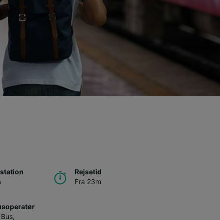
station
Rejsetid
m
Fra 23m
usoperatør
 Bus
,