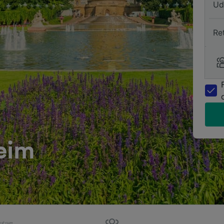
Ud
Re
heim