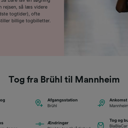
 rejsen, så læs videre
ste togtider), ofte
ller billige togbilletter.
Tog fra Brühl til Mannheim
tog
Afgangsstation
Ankomst 
Brühl
Mannhei
Tog og b
ns
Ændringer
BlaBlaCar