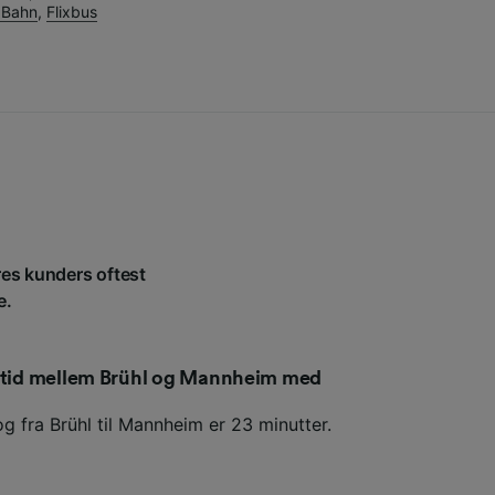
 Bahn
,
Flixbus
res kunders oftest
e.
setid mellem Brühl og Mannheim med
g fra Brühl til Mannheim er 23 minutter.