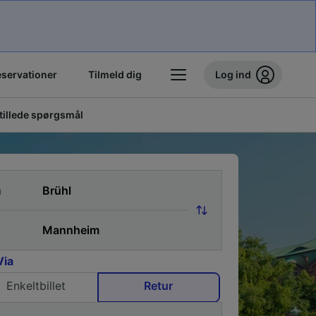
eservationer
Tilmeld dig
Log ind
stillede spørgsmål
a
Via
Enkeltbillet
Retur