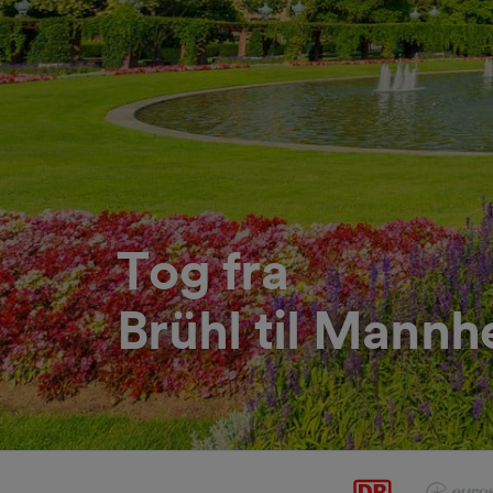
Tog fra
Brühl til Mann