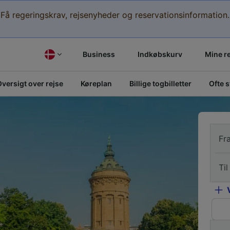
Få regeringskrav, rejsenyheder og reservationsinformation.
Business
Indkøbskurv
Mine r
versigt over rejse
Køreplan
Billige togbilletter
Ofte 
Fr
Til