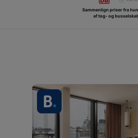
Sammenlign priser fra hu
af tog- og busselska