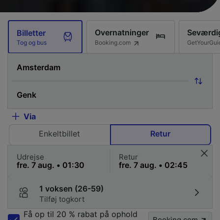
Overnatninger
Seværdi
Billetter
Booking.com
GetYourGui
Tog og bus
Via
Enkeltbillet
Retur
Udrejse
Retur
1 voksen (26-59)
Tilføj togkort
Få op til 20 % rabat på ophold
Booking.com