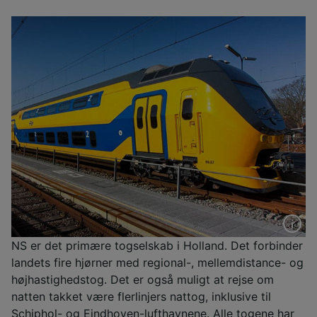
NS er det primære togselskab i Holland. Det forbinder
landets fire hjørner med regional-, mellemdistance- og
højhastighedstog. Det er også muligt at rejse om
natten takket være flerlinjers nattog, inklusive til
Schiphol- og Eindhoven-lufthavnene. Alle togene har