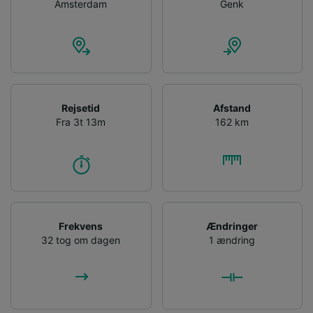
Opbevare og/eller tilgå oplysninger på en
Amsterdam
Genk
enhed. Tilpasset annoncering og indhold,
annoncerings- og indholdsmåling,
målgruppeundersøgelser og udvikling af
tjenester.
Liste over partnere (leverandører)
Rejsetid
Afstand
Fra 3t 13m
162 km
Frekvens
Ændringer
32 tog om dagen
1 ændring