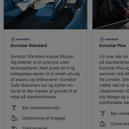
Eurostar Standard
Eurostar Plus
Eurostar Standard-klasse tilbyder
Ud over alle de f
dig billetter til en god pris uden
på standardklas
ekstragebyrer. Med gratis wi-fi og
Eurostar Plus og
behagelige sæder til et bredt udvalg
serveret ved dit
af snacks og drikkevarer i Eurostar
fra London. Sel
Café (Eurostars bar og buffet om
måltid ved dit 
bord) er der masser af grunde til at
udelukkende i 
rejse på standardklasse.
dig tilbage og 
komfortable sæ
Bar-/restaurantvogn
Bar-/rest
Opbevaring af bagage
Opbevari
Stikkontakter