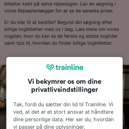
billetter købt på selve rejsedagen. Lav en søgning i
vores Rejseplanlægger for at se de seneste priser.
Er du klar til at bestille? Begynd din søgning efter
billige togbilletter med os i dag. Læs mere om vores
togplan, hvor du kan se de første og sidste togtider
samt tips til, hvordan du finder billige togbilletter.
Vi bekymrer os om dine
privatlivsindstillinger
Tak, fordi du sætter din lid til Trainline. Vi
ved, at det er et stort ansvar at håndtere
dine personlige data. Her ser du, hvordan
vi passer på dine oplysninger.