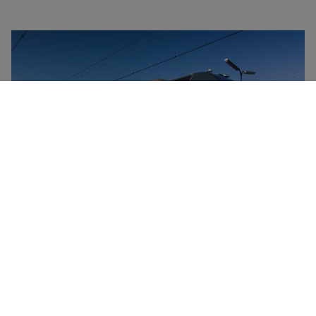
NS er det primære togselskab i Holland. Det forbinder
landets fire hjørner med regional-, mellemdistance- og
højhastighedstog. Det er også muligt at rejse om
natten takket være flerlinjers nattog, inklusive til