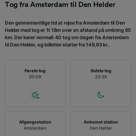
Bruge præcise geografiske
Tog fra Amsterdam til Den Helder
placeringsoplysninger. Aktivt scanne
enhedskarakteristika til identifikation.
Opbevare og/eller tilgå oplysninger på en
Den gennemsnitlige tid at rejse fra Amsterdam til Den
enhed. Tilpasset annoncering og indhold,
Helder med tog er 1t 18m over en afstand på omkring 65
annoncerings- og indholdsmåling,
målgruppeundersøgelser og udvikling af
km. Der kører normalt 40 tog om dagen fra Amsterdam
tjenester.
til Den Helder, og billetter starter fra 149,93 kr..
Liste over partnere (leverandører)
Første tog
Sidste tog
00:09
23:39
Afgangsstation
Ankomst station
Amsterdam
Den Helder