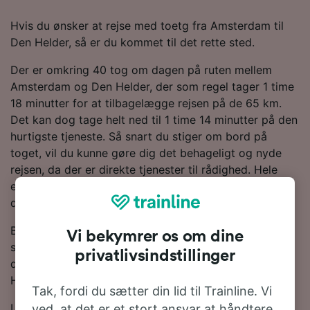
Hvis du ønsker at rejse med toetg fra Amsterdam til
Den Helder, så er du kommet til det rette sted.
Der er omkring 40 tog om dagen på ruten mellem
Amsterdam og Den Helder, der som regel tager 1 time
18 minutter for at tilbagelægge rejsen på de 65 km.
Det kan dog tage helt ned til 1 time 14 minutter på den
hurtigste tjeneste. Så snart du stiger om bord på
toget, vil du kunne gøre dig det behageligt og nyde
rejsen, da der er direkte tjenester til rådighed. Hele
eller dele af din rejse vil være om bord på et NS-tog,
da de er den største togoperatør på denne rute.
Brug vores Rejseplanlægger øverst på siden for at
Vi bekymrer os om dine
søge efter billige billetter. Vi vil vise dig, hvor meget
privatlivsindstillinger
du kan spare på togbilletter fra Amsterdam til Den
Helder, hvis du bestiller i forvejen.
Tak, fordi du sætter din lid til Trainline. Vi
Leder du efter togbilletter til Den Helder? Du behøver
ved, at det er et stort ansvar at håndtere