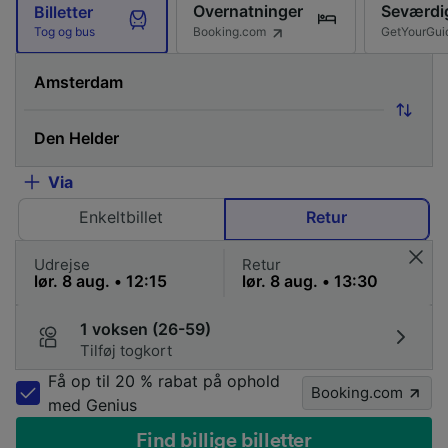
Overnatninger
Seværdi
Billetter
Booking.com
GetYourGui
Tog og bus
Via
Enkeltbillet
Retur
Udrejse
Retur
1 voksen (26-59)
Tilføj togkort
Få op til 20 % rabat på ophold
Booking.com
med Genius
Find billige billetter