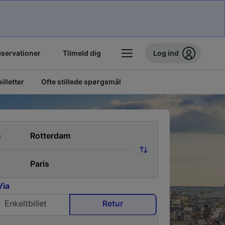
eservationer
Tilmeld dig
Log ind
illetter
Ofte stillede spørgsmål
a
Via
Enkeltbillet
Retur