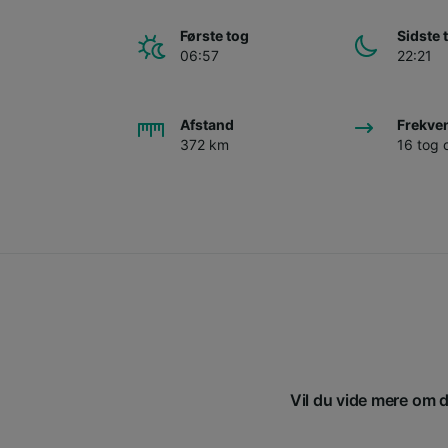
Første tog
Sidste 
06:57
22:21
Afstand
Frekve
372 km
16 tog
Vil du vide mere om di