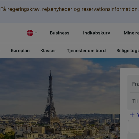
Få regeringskrav, rejsenyheder og reservationsinformation.
Business
Indkøbskurv
Mine r
e
Køreplan
Klasser
Tjenester om bord
Billige togb
Fr
Til