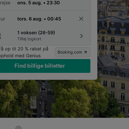
rejse
tur
1 voksen (26-59)
Tilføj togkort
Få op til 20 % rabat på
Booking.com
ophold med Genius
Find billige billetter