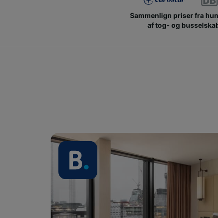
Sammenlign priser fra hu
af tog- og busselska