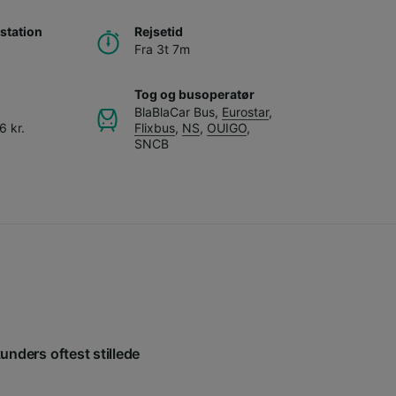
station
Rejsetid
Fra 3t 7m
Tog og busoperatør
BlaBlaCar Bus
,
Eurostar
,
6 kr.
Flixbus
,
NS
,
OUIGO
,
SNCB
kunders oftest stillede