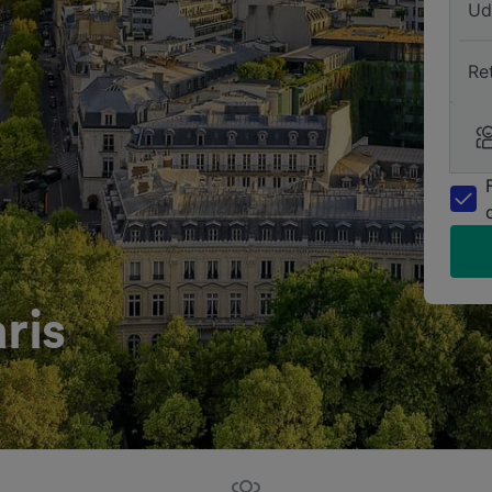
Ud
Re
ris