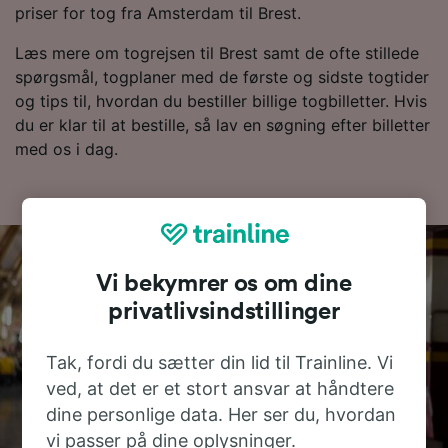
priser for tog fra Amsterdam til Brest.
Læs mere om togrejsen til Brest samt de ofte stillede
spørgsmål, togplaner med de første og sidste togtider
og tips til, hvordan du bestiller billige togbilletter. Hvis
du er klar til at bestille, så lav en søgning efter billetter
med os i dag.
Vi bekymrer os om dine
privatlivsindstillinger
Tak, fordi du sætter din lid til Trainline. Vi
ved, at det er et stort ansvar at håndtere
dine personlige data. Her ser du, hvordan
vi passer på dine oplysninger.