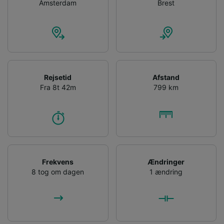
Opbevare og/eller tilgå oplysninger på en
Amsterdam
Brest
enhed. Tilpasset annoncering og indhold,
annoncerings- og indholdsmåling,
målgruppeundersøgelser og udvikling af
tjenester.
Liste over partnere (leverandører)
Rejsetid
Afstand
Fra 8t 42m
799 km
Frekvens
Ændringer
8 tog om dagen
1 ændring