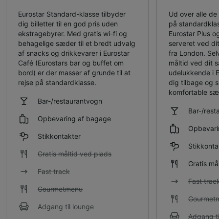
Eurostar Standard-klasse tilbyder
Ud over alle de f
dig billetter til en god pris uden
på standardklas
ekstragebyrer. Med gratis wi-fi og
Eurostar Plus og
behagelige sæder til et bredt udvalg
serveret ved dit
af snacks og drikkevarer i Eurostar
fra London. Sel
Café (Eurostars bar og buffet om
måltid ved dit 
bord) er der masser af grunde til at
udelukkende i 
rejse på standardklasse.
dig tilbage og 
komfortable sæ
Bar-/restaurantvogn
Bar-/rest
Opbevaring af bagage
Opbevari
Stikkontakter
Stikkonta
Gratis måltid ved plads
Gratis må
Fast track
Fast trac
Gourmetmenu
Gourmet
Adgang til lounge
Adgang ti