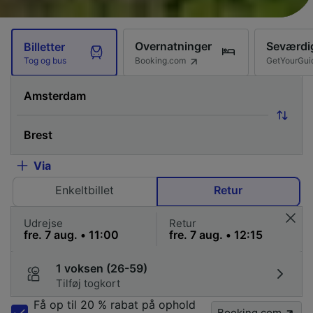
Overnatninger
Seværdi
Billetter
Booking.com
GetYourGui
Tog og bus
Via
Enkeltbillet
Retur
Udrejse
Retur
1 voksen (26-59)
Tilføj togkort
Få op til 20 % rabat på ophold
Booking.com