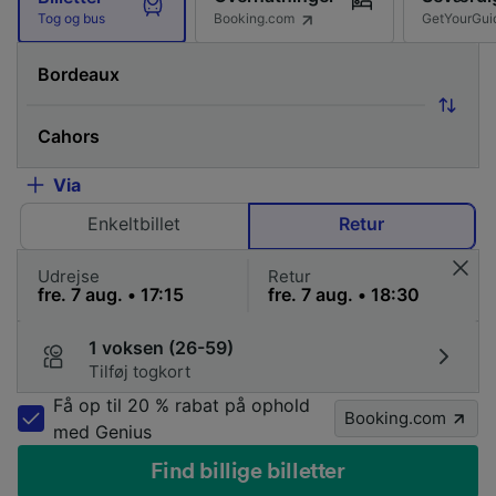
Booking.com
GetYourGui
Tog og bus
Via
Enkeltbillet
Retur
Udrejse
Retur
1 voksen (26-59)
Tilføj togkort
Få op til 20 % rabat på ophold
Booking.com
med Genius
Find billige billetter