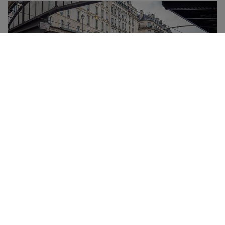
TGV er SNCF-selskabets højhastighedstogforbindelse.
Den forbinder de største byer i Frankrig ved
hastigheder på op til 320 km/timen. Alle TGV-tog har
en madvogn, gratis wi-fi-forbindelse, stikkontakter og
flytbare hylder. Der tilbydes to rejseklasser – første
klasse og anden klasse, med mere fleksible