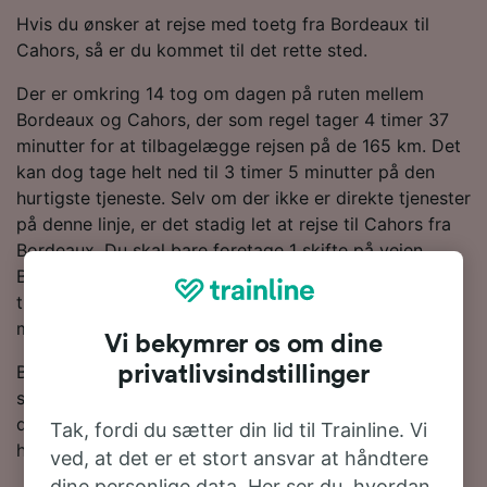
Hvis du ønsker at rejse med toetg fra Bordeaux til
Cahors, så er du kommet til det rette sted.
Der er omkring 14 tog om dagen på ruten mellem
Bordeaux og Cahors, der som regel tager 4 timer 37
minutter for at tilbagelægge rejsen på de 165 km. Det
kan dog tage helt ned til 3 timer 5 minutter på den
hurtigste tjeneste. Selv om der ikke er direkte tjenester
på denne linje, er det stadig let at rejse til Cahors fra
Bordeaux. Du skal bare foretage 1 skifte på vejen.
Både SNCF- og TGV-tog kører på denne rute. De
tilbyder moderne og komfortable tjenester med
masser af plads til bagage som standard.
Vi bekymrer os om dine
Brug vores Rejseplanlægger øverst på siden for at
privatlivsindstillinger
søge efter billige billetter. Vi vil vise dig, hvor meget
du kan spare på togbilletter fra Bordeaux til Cahors,
Tak, fordi du sætter din lid til Trainline. Vi
hvis du bestiller i forvejen.
ved, at det er et stort ansvar at håndtere
dine personlige data. Her ser du, hvordan