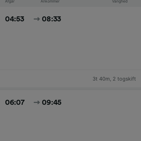
Afgår
Ankommer
Varighed
04:53
08:33
3t 40m
,
2 togskift
06:07
09:45