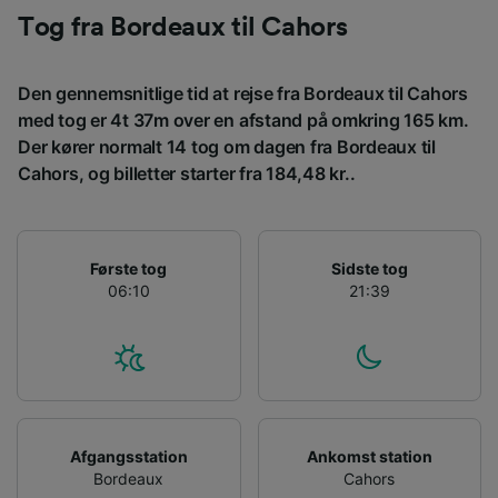
enhedskarakteristika til identifikation.
Tog fra Bordeaux til Cahors
Opbevare og/eller tilgå oplysninger på en
enhed. Tilpasset annoncering og indhold,
annoncerings- og indholdsmåling,
Den gennemsnitlige tid at rejse fra Bordeaux til Cahors
målgruppeundersøgelser og udvikling af
med tog er 4t 37m over en afstand på omkring 165 km.
tjenester.
Der kører normalt 14 tog om dagen fra Bordeaux til
Liste over partnere (leverandører)
Cahors, og billetter starter fra 184,48 kr..
Første tog
Sidste tog
06:10
21:39
Afgangsstation
Ankomst station
Bordeaux
Cahors