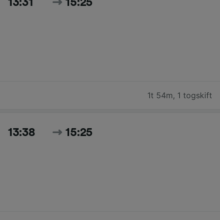
13:31
15:25
1t 54m
,
1 togskift
13:38
15:25