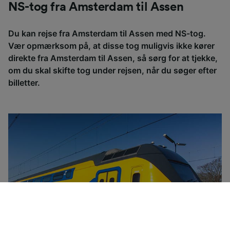
NS-tog fra Amsterdam til Assen
Du kan rejse fra Amsterdam til Assen med NS-tog.
Vær opmærksom på, at disse tog muligvis ikke kører
direkte fra Amsterdam til Assen, så sørg for at tjekke,
om du skal skifte tog under rejsen, når du søger efter
billetter.