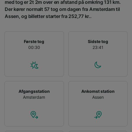
med tog er 2t 2m over en afstand på omkring 131 km.
målgruppeundersøgelser og udvikling af
Der kører normalt 57 tog om dagen fra Amsterdam til
tjenester.
Assen, og billetter starter fra 252,77 kr..
Liste over partnere (leverandører)
Første tog
Sidste tog
00:30
23:41
Afgangsstation
Ankomst station
Amsterdam
Assen