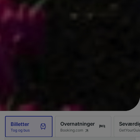
Overnatninger
Seværdi
Billetter
Booking.com
GetYourGui
Tog og bus