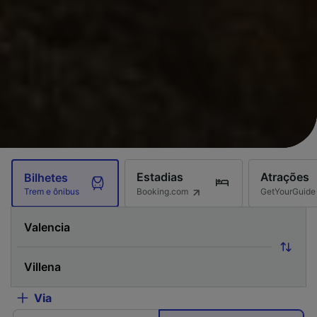
Estadias
Atrações
Bilhetes
Booking.com
GetYourGuide
Trem e ônibus
Via