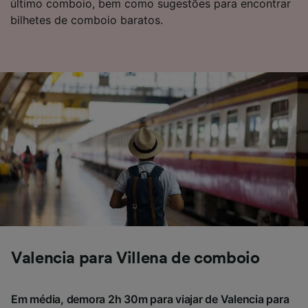
último comboio, bem como sugestões para encontrar
Usar dados exatos de geolocalização.
bilhetes de comboio baratos.
Verificar ativamente as características do
dispositivo para identificação. Armazenar e/ou
acessar informações em um dispositivo.
Publicidade e conteúdo personalizados,
medição de publicidade e conteúdo, pesquisa
de público e desenvolvimento de serviços..
Lista de parceiros (fornecedores)
Valencia para Villena de comboio
Em média, demora 2h 30m para viajar de Valencia para