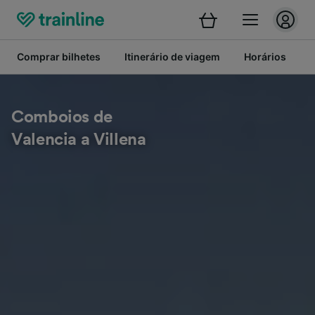
Comprar bilhetes
Itinerário de viagem
Horários
B
Comboios de
Valencia a Villena