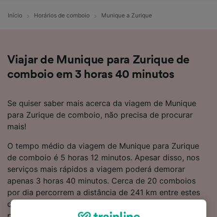
Início
Horários de comboio
Munique a Zurique
Viajar de Munique para Zurique de
comboio em 3 horas 40 minutos
Se quiser saber mais acerca da viagem de Munique
para Zurique de comboio, não precisa de procurar
mais!
O tempo médio da viagem de Munique para Zurique
de comboio é 5 horas 12 minutos. Apesar disso, nos
serviços mais rápidos a viagem poderá demorar
apenas 3 horas 40 minutos. Cerca de 20 comboios
por dia percorrem a distância de 241 km entre estes
dois destinos. Assim que entrar a bordo do comboio,
pode descontrair e desfrutar da viagem porque são