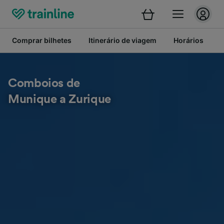
Comprar bilhetes
Itinerário de viagem
Horários
B
Comboios de
Munique a Zurique