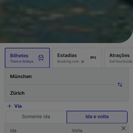
Estadias
Atrações
Bilhetes
Booking.com
GetYourGuide
Trem e ônibus
Via
Somente ida
Ida e volta
Ida
Volta