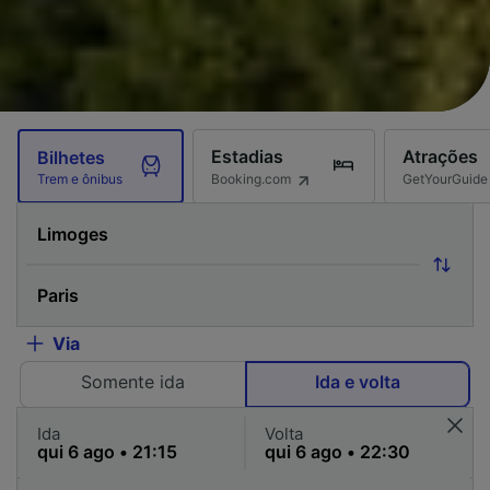
Estadias
Atrações
Bilhetes
Booking.com
GetYourGuide
Trem e ônibus
Via
Somente ida
Ida e volta
Ida
Volta