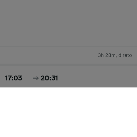
3h 28m
,
direto
17:03
20:31
3h 28m
,
direto