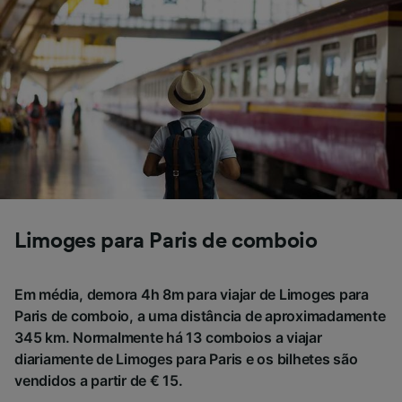
afetarão os dados de navegação. Seus dados
não serão utilizados para fins de rastreamento
se você tiver pedido para não ser rastreado.
Nós e nossos parceiros processamos os
dados para fornecer:
Usar dados exatos de geolocalização.
Verificar ativamente as características do
dispositivo para identificação. Armazenar e/ou
acessar informações em um dispositivo.
Publicidade e conteúdo personalizados,
medição de publicidade e conteúdo, pesquisa
de público e desenvolvimento de serviços..
Limoges para Paris de comboio
Lista de parceiros (fornecedores)
Em média, demora 4h 8m para viajar de Limoges para
Paris de comboio, a uma distância de aproximadamente
345 km. Normalmente há 13 comboios a viajar
diariamente de Limoges para Paris e os bilhetes são
vendidos a partir de € 15.