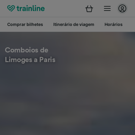
Comprar bilhetes
Itinerário de viagem
Horários
B
Comboios de
Limoges a Paris