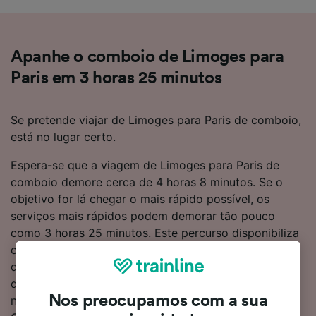
Apanhe o comboio de Limoges para
Paris em 3 horas 25 minutos
Se pretende viajar de Limoges para Paris de comboio,
está no lugar certo.
Espera-se que a viagem de Limoges para Paris de
comboio demore cerca de 4 horas 8 minutos. Se o
objetivo for lá chegar o mais rápido possível, os
serviços mais rápidos podem demorar tão pouco
como 3 horas 25 minutos. Este percurso disponibiliza
cerca de 13 comboios por dia, que percorrem a
distância de 345 km. Quando estiver a bordo de um
dos comboios, pode sentar-se e relaxar, sendo que
Nos preocupamos com a sua
não precisará de fazer mudanças a caminho de Paris.