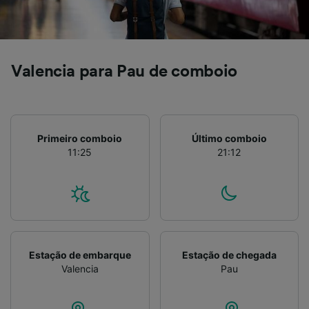
acessar informações em um dispositivo.
Publicidade e conteúdo personalizados,
medição de publicidade e conteúdo, pesquisa
de público e desenvolvimento de serviços..
Lista de parceiros (fornecedores)
Valencia para Pau de comboio
Primeiro comboio
Último comboio
11:25
21:12
Estação de embarque
Estação de chegada
Valencia
Pau