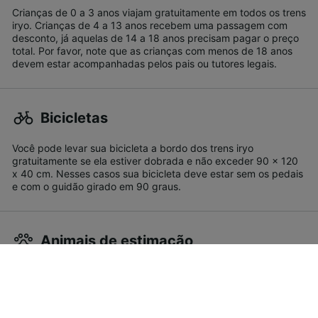
Crianças de 0 a 3 anos viajam gratuitamente em todos os trens
iryo. Crianças de 4 a 13 anos recebem uma passagem com
desconto, já aquelas de 14 a 18 anos precisam pagar o preço
total. Por favor, note que as crianças com menos de 18 anos
devem estar acompanhadas pelos pais ou tutores legais.
Bicicletas
Você pode levar sua bicicleta a bordo dos trens iryo
gratuitamente se ela estiver dobrada e não exceder 90 x 120
x 40 cm. Nesses casos sua bicicleta deve estar sem os pedais
e com o guidão girado em 90 graus.
Animais de estimação
A iryo permite em seus trens animais de estimação que não
ultrapassem os 10 kg de peso e que viajem dentro de uma
caixa de transporte com as dimensões máximas de 60 x 35 x
35 cm. Você precisará comprar uma passagem para seu