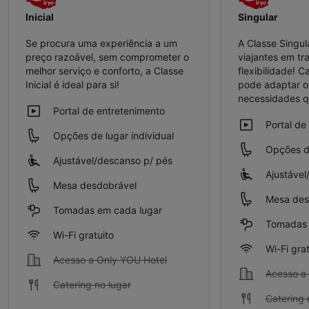
Inicial
Singular
Se procura uma experiência a um
A Classe Singul
preço razoável, sem comprometer o
viajantes em t
melhor serviço e conforto, a Classe
flexibilidade! C
Inicial é ideal para si!
pode adaptar o 
necessidades qu
Portal de entretenimento
Portal de
Opções de lugar individual
Opções de
Ajustável/descanso p/ pés
Ajustável
Mesa desdobrável
Mesa des
Tomadas em cada lugar
Tomadas 
Wi-Fi gratuito
Wi-Fi grat
Acesso a Only YOU Hotel
Acesso a
Catering no lugar
Catering 