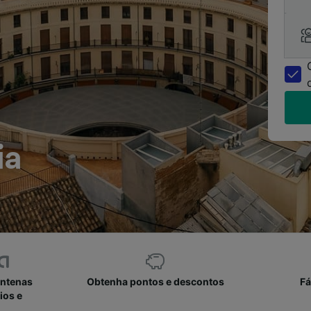
ia
entenas
Obtenha pontos e descontos
Fá
ios e