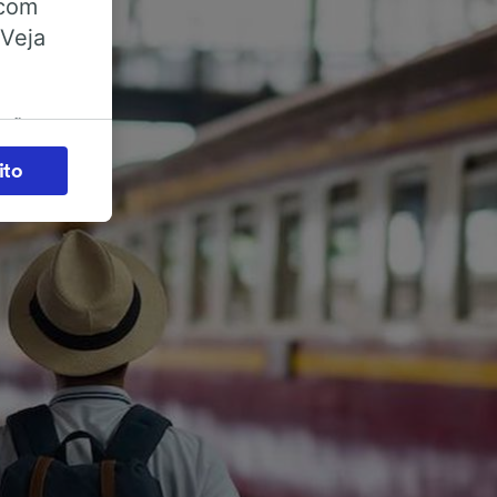
 com
 Veja
ações
es) para
ito
legítimo)
s e não
 para
acessar
zados,