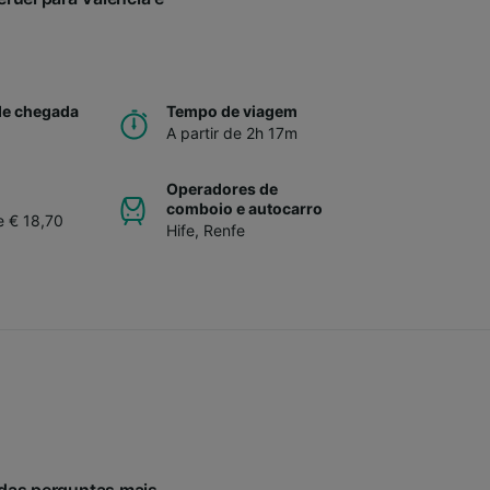
de chegada
Tempo de viagem
A partir de 2h 17m
Operadores de
comboio e autocarro
e € 18,70
Hife
,
Renfe
 das perguntas mais