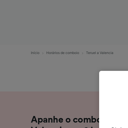
Início
Horários de comboio
Teruel a Valencia
Apanhe o comboio de T