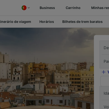
Business
Carrinho
Minhas re
tinerário de viagem
Horários
Bilhetes de trem baratos
De
Pa
Id
Vo