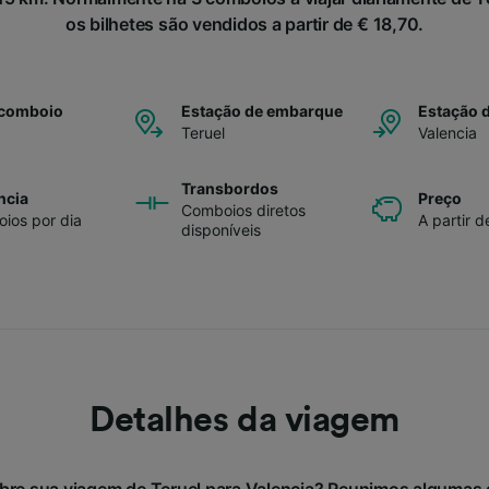
os bilhetes são vendidos a partir de € 18,70.
 comboio
Estação de embarque
Estação 
Teruel
Valencia
Transbordos
ncia
Preço
Comboios diretos
ios por dia
A partir d
disponíveis
Detalhes da viagem
bre sua viagem de Teruel para Valencia? Reunimos algumas