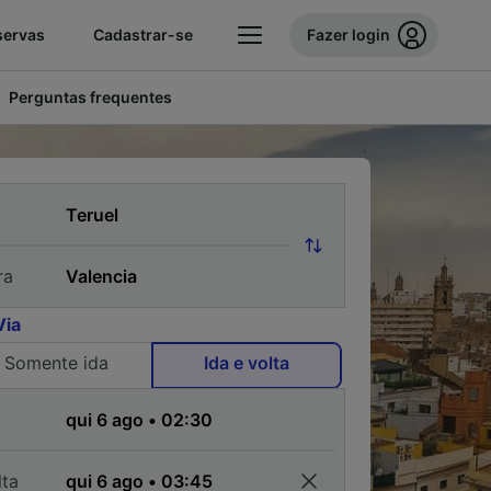
servas
Cadastrar-se
Fazer login
Perguntas frequentes
ra
Via
Somente ida
Ida e volta
a
lta