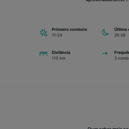
Primeiro comboio
Último
11:34
20:38
Distância
Frequê
115 km
3 combo
Quer saber mais so