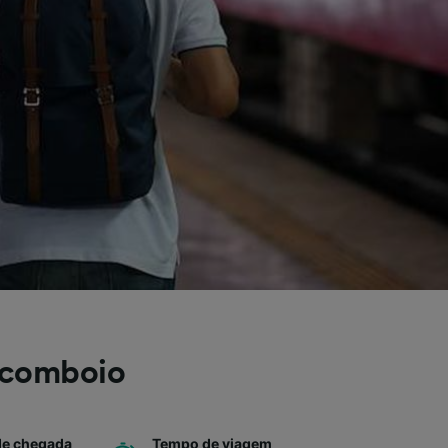
 comboio
de chegada
Tempo de viagem