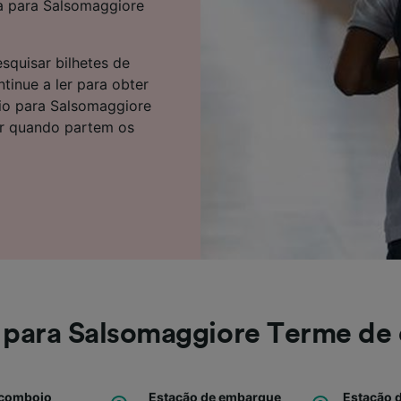
a para Salsomaggiore
e parceiros (fornecedores)
squisar bilhetes de
inue a ler para obter
io para Salsomaggiore
er quando partem os
para Salsomaggiore Terme de
 comboio
Estação de embarque
Estação 