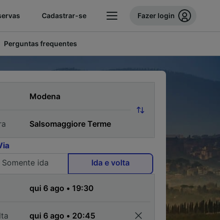
servas
Cadastrar-se
Fazer login
Perguntas frequentes
ra
Via
Somente ida
Ida e volta
a
lta