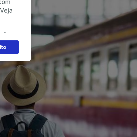
 com
 Veja
ações
es) para
ito
legítimo)
s e não
 para
acessar
zados,