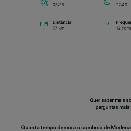
05:26
22:43
Distância
Frequê
77 km
12 comb
Quer saber mais s
perguntas mais f
Quanto tempo demora o comboio de Modena 