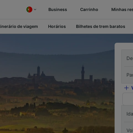
Business
Carrinho
Minhas re
tinerário de viagem
Horários
Bilhetes de trem baratos
De
Pa
Id
Vo