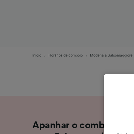
Início
Horários de comboio
Modena a Salsomaggiore
Apanhar o comboio d