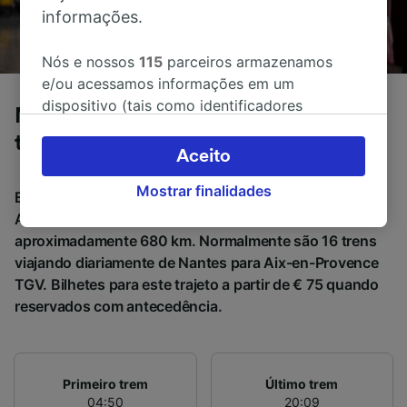
informações.
Nós e nossos
115
parceiros armazenamos
e/ou acessamos informações em um
dispositivo (tais como identificadores
Nantes para Aix-en-Provence TGV de
exclusivos em cookies) para processar dados
trem
pessoais. Você pode aceitar ou gerenciar as
Aceito
suas escolhas (incluindo o seu direito se opor
Mostrar finalidades
à aplicação do interesse legítimo) clicando
Em média, levam 6h 56m para viajar de Nantes para
abaixo ou a qualquer momento, na página da
Aix-en-Provence TGV de trem, a uma distância de
política de privacidade. Estas escolhas serão
aproximadamente 680 km. Normalmente são 16 trens
sinalizadas aos nossos parceiros e não
viajando diariamente de Nantes para Aix-en-Provence
afetarão os dados de navegação. Seus dados
TGV. Bilhetes para este trajeto a partir de € 75 quando
não serão utilizados para fins de rastreamento
reservados com antecedência.
se você tiver pedido para não ser rastreado.
Nós e nossos parceiros processamos os
dados para fornecer:
Primeiro trem
Último trem
Usar dados exatos de geolocalização.
04:50
20:09