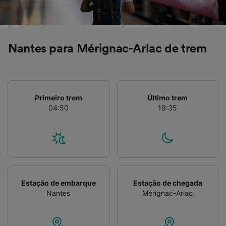
Verificar ativamente as características do
dispositivo para identificação. Armazenar e/ou
acessar informações em um dispositivo.
Publicidade e conteúdo personalizados,
medição de publicidade e conteúdo, pesquisa
Nantes para Mérignac-Arlac de trem
de público e desenvolvimento de serviços..
Lista de parceiros (fornecedores)
Primeiro trem
Último trem
04:50
19:35
Estação de embarque
Estação de chegada
Nantes
Mérignac-Arlac