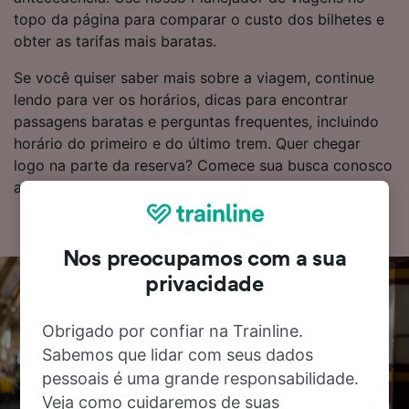
topo da página para comparar o custo dos bilhetes e
obter as tarifas mais baratas.
Se você quiser saber mais sobre a viagem, continue
lendo para ver os horários, dicas para encontrar
passagens baratas e perguntas frequentes, incluindo
horário do primeiro e do último trem. Quer chegar
logo na parte da reserva? Comece sua busca conosco
agora mesmo!
Nos preocupamos com a sua
privacidade
Obrigado por confiar na Trainline.
Sabemos que lidar com seus dados
pessoais é uma grande responsabilidade.
Veja como cuidaremos de suas