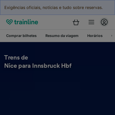
Exigências oficiais, notícias e tudo sobre reservas.
Comprar bilhetes
Resumo da viagem
Horários
C
Trens de
Nice para Innsbruck Hbf