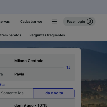
servas
Cadastrar-se
Fazer login
 trem baratos
Perguntas frequentes
ra
Via
Somente ida
Ida e volta
a