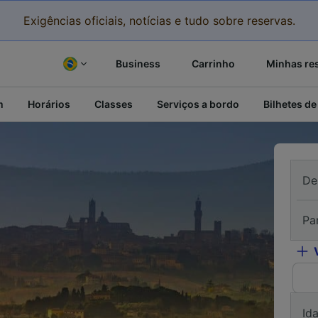
Exigências oficiais, notícias e tudo sobre reservas.
Business
Carrinho
Minhas re
m
Horários
Classes
Serviços a bordo
Bilhetes de
De
Pa
Id