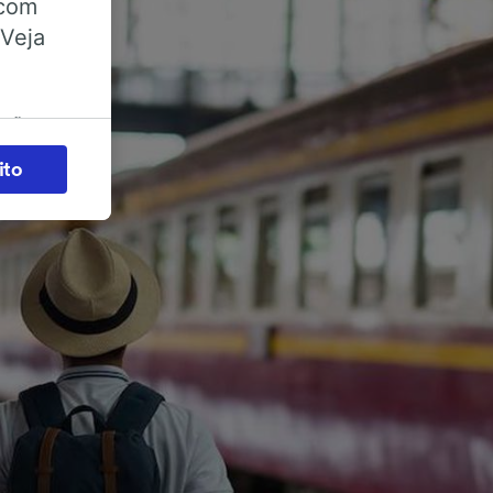
 com
 Veja
ações
es) para
ito
legítimo)
s e não
 para
acessar
zados,