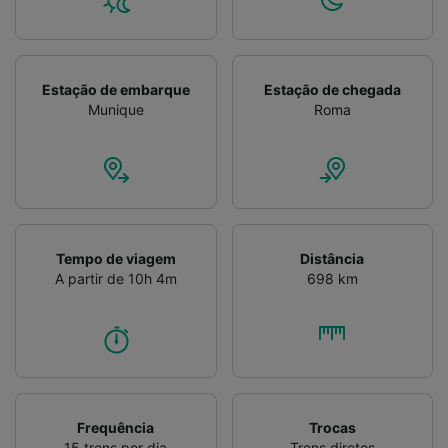
Verificar ativamente as características do
dispositivo para identificação. Armazenar e/ou
acessar informações em um dispositivo.
Publicidade e conteúdo personalizados,
Estação de embarque
Estação de chegada
medição de publicidade e conteúdo, pesquisa
Munique
Roma
de público e desenvolvimento de serviços..
Lista de parceiros (fornecedores)
Tempo de viagem
Distância
A partir de 10h 4m
698 km
Frequência
Trocas
15 trens por dia
Trens diretos