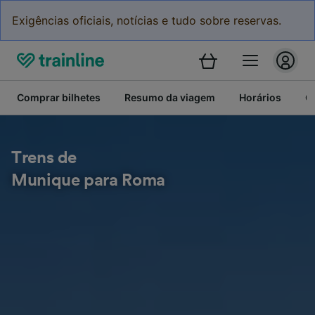
Exigências oficiais, notícias e tudo sobre reservas.
Comprar bilhetes
Resumo da viagem
Horários
C
Trens de
Munique para Roma