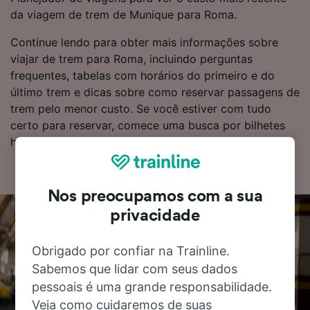
da viagem de trem de Munique para Roma.
Continue lendo para obter mais informações sobre
viajar de trem para Roma, incluindo perguntas
frequentes, tabelas com horários do primeiro e do
último trem e dicas sobre como reservar passagens de
trem pelo menor custo. Se você estiver com tudo
certo para reservar, comece uma busca por bilhetes
hoje mesmo.
Nos preocupamos com a sua
privacidade
Obrigado por confiar na Trainline.
Sabemos que lidar com seus dados
pessoais é uma grande responsabilidade.
Veja como cuidaremos de suas