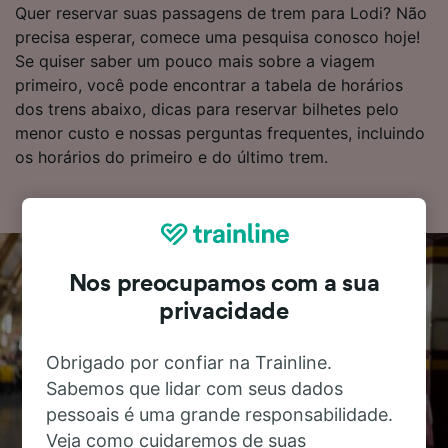
Quer reservar suas passagens de trem para Lodi? Não
precisa esperar, comece uma pesquisa conosco hoje!
Se quiser saber um pouco mais sobre a viagem
primeiro, você pode encontrar a tabela de horários
dos trens abaixo, dicas para reservar bilhetes pelo
menor custo e nossas perguntas frequentes, incluindo
os horários do primeiro e do último trem.
Nos preocupamos com a sua
privacidade
Obrigado por confiar na Trainline.
Sabemos que lidar com seus dados
pessoais é uma grande responsabilidade.
Veja como cuidaremos de suas