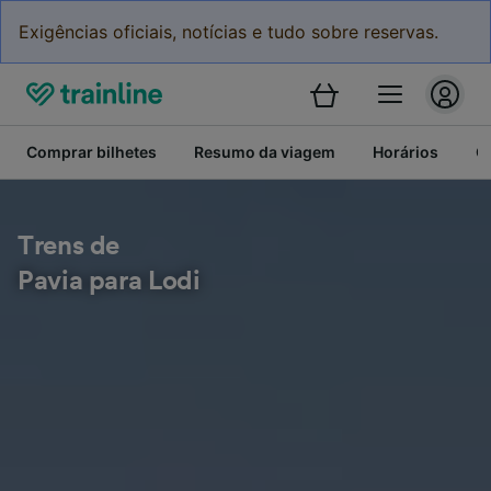
Exigências oficiais, notícias e tudo sobre reservas.
Comprar bilhetes
Resumo da viagem
Horários
C
Trens de
Pavia para Lodi