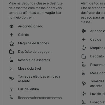
Viaje na Segunda classe e desfrute
Além de todas 
de assentos com mesas dobráveis,
Classe standar
tomadas elétricas e um vagão-bar
desfrutar de as
no meio do trem.
espaço para as
classe.
Ar-condicionado
Ar-condi
Cabide
Cabide
Maquina de lanches
Maquina 
Depósito de bagagem
Depósito
Reserva de assentos
Reserva 
Mesa dobrável
Mesa dob
Tomadas elétricas em cada
assento
Tomadas 
assento
Luz de leitura
Luz de le
Espaço extra para as pernas
Espaço ex