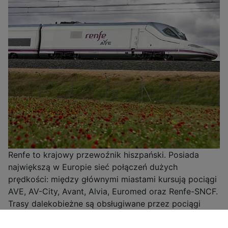
Renfe to krajowy przewoźnik hiszpański. Posiada
największą w Europie sieć połączeń dużych
prędkości: między głównymi miastami kursują pociągi
AVE, AV-City, Avant, Alvia, Euromed oraz Renfe-SNCF.
Trasy dalekobieżne są obsługiwane przez pociągi
Altaria i Talgo, natomiast trasy regionalne — przez
pociągi Media Distancia, Regional i Express Regional.