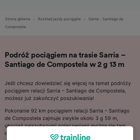
Strona główna
Rozkład jazdy pociągów
Sarria - Santiago de
Compostela
Podróż pociągiem na trasie Sarria –
Santiago de Compostela w 2 g 13 m
Jeśli chcesz dowiedzieć się więcej na temat podróży
pociągiem relacji Sarria – Santiago de Compostela,
możesz już zakończyć poszukiwania!
Pokonanie 92 km pociągiem relacji Sarria – Santiago
de Compostela zajmuje zwykle około 3 g 59 m,
chociaż najszybszymi połączeniami można się tam
dostać w zaledwie 2 g 13 m. Zwykle trasa ta jest