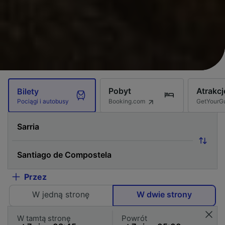
Pobyt
Atrakcj
Bilety
Booking.com
GetYourG
Pociągi i autobusy
Przez
W jedną stronę
W dwie strony
W tamtą stronę
Powrót