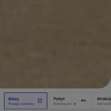
Pobyt
Atrakcj
Bilety
Booking.com
GetYourG
Pociągi i autobusy