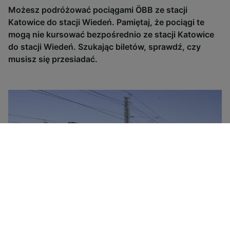
Możesz podróżować pociągami ÖBB ze stacji
Katowice do stacji Wiedeń. Pamiętaj, że pociągi te
mogą nie kursować bezpośrednio ze stacji Katowice
do stacji Wiedeń. Szukając biletów, sprawdź, czy
musisz się przesiadać.