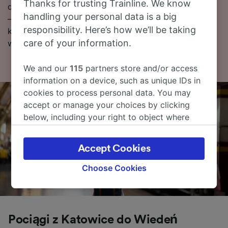
Thanks for trusting Trainline. We know
dalej, aby znaleźć więcej informacji na temat podróży
handling your personal data is a big
– rozkłady jazdy pociągów (w tym pierwsze i ostatnie
responsibility. Here’s how we’ll be taking
kursy), często zadawane pytania i porady dotyczące
care of your information.
wyszukiwania tanich biletów kolejowych.
We and our
115
partners store and/or access
information on a device, such as unique IDs in
cookies to process personal data. You may
accept or manage your choices by clicking
below, including your right to object where
legitimate interest is used, or at any time in
the privacy policy page. These choices will be
Accept Cookies
signaled to our partners and will not affect
browsing data. Your data will not be used for
Choose Cookies
tracking purposes if you have asked us not to
track you.
We and our partners process data to provide:
Pociągi z Katowice do Wiedeń
Use precise geolocation data. Actively scan