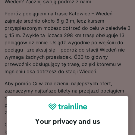
Wiedeń? Zacznij swoją podróż z nami.
Podróż pociągiem na trasie Katowice – Wiedeń
zajmuje średnio około 6 g 3 m, lecz kursem
przyspieszonym możesz dotrzeć do celu w zaledwie 3
g 15 m. Zwykle ta licząca 298 km trasę obsługuje 13
pociągów dziennie. Usiądź wygodnie po wejściu do
pociągu i zrelaksuj się – podróż do stacji Wiedeń nie
wymaga żadnych przesiadek. ÖBB to główny
przewoźnik obsługujący tę trasę, dzięki któremu w
mgnieniu oka dotrzesz do stacji Wiedeń.
Aby pomóc Ci w znalezieniu najlepszych ofert,
zaznaczymy najtańsze bilety na przejazd pociągiem
relacji Katowice – Wiedeń w naszym narzędziu do
planowania podróży. Pamiętaj tylko, że im szybciej
zarezerwujesz bilety, tym więcej zaoszczędzisz!
Your privacy and us
Chcesz już teraz zarezerwować swoje bilety
kolejowe? Poszukaj ich w naszym serwisie. Czytaj