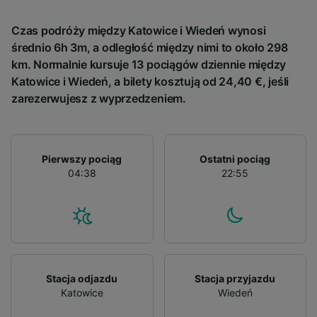
device characteristics for identification. Store
and/or access information on a device.
Czas podróży między Katowice i Wiedeń wynosi
Personalised advertising and content,
średnio 6h 3m, a odległość między nimi to około 298
advertising and content measurement,
audience research and services development.
km. Normalnie kursuje 13 pociągów dziennie między
Katowice i Wiedeń, a bilety kosztują od 24,40 €, jeśli
List of Partners
zarezerwujesz z wyprzedzeniem.
Pierwszy pociąg
Ostatni pociąg
04:38
22:55
Stacja odjazdu
Stacja przyjazdu
Katowice
Wiedeń