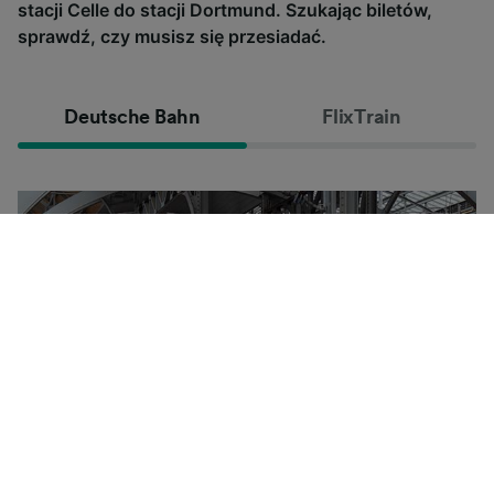
stacji Celle do stacji Dortmund. Szukając biletów,
sprawdź, czy musisz się przesiadać.
Deutsche Bahn
FlixTrain