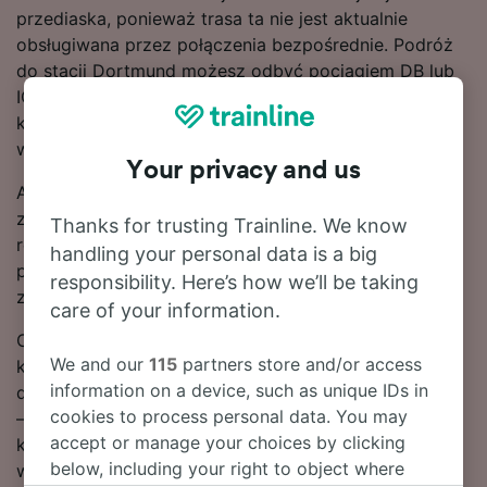
przediaska, ponieważ trasa ta nie jest aktualnie
obsługiwana przez połączenia bezpośrednie. Podróż
do stacji Dortmund możesz odbyć pociągiem DB lub
ICE – obaj przewoźnicy oferują nowoczesne i
komfortowe składy, dzięki którym dostaniesz się tam
w mgnieniu oka.
Your privacy and us
Aby pomóc Ci w znalezieniu najlepszych ofert,
zaznaczymy najtańsze bilety na przejazd pociągiem
Thanks for trusting Trainline. We know
relacji Celle – Dortmund w naszym narzędziu do
handling your personal data is a big
planowania podróży. Pamiętaj tylko, że im szybciej
responsibility. Here’s how we’ll be taking
zarezerwujesz bilety, tym więcej zaoszczędzisz!
care of your information.
Chcesz już teraz zarezerwować swoje bilety
We and our
115
partners store and/or access
kolejowe? Poszukaj ich w naszym serwisie. Czytaj
information on a device, such as unique IDs in
dalej, aby znaleźć więcej informacji na temat podróży
cookies to process personal data. You may
– rozkłady jazdy pociągów (w tym pierwsze i ostatnie
accept or manage your choices by clicking
kursy), często zadawane pytania i porady dotyczące
below, including your right to object where
wyszukiwania tanich biletów kolejowych.