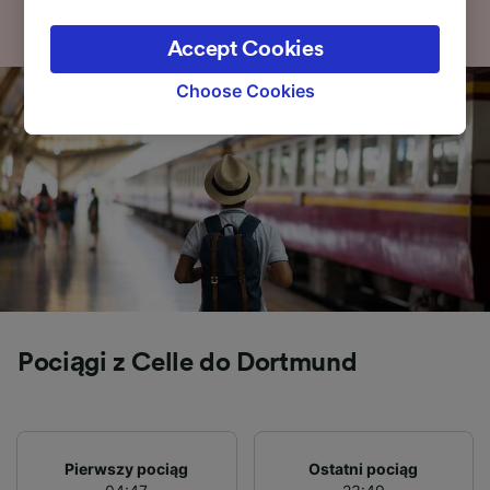
legitimate interest is used, or at any time in
the privacy policy page. These choices will be
Accept Cookies
signaled to our partners and will not affect
browsing data. Your data will not be used for
Choose Cookies
tracking purposes if you have asked us not to
track you.
We and our partners process data to provide:
Use precise geolocation data. Actively scan
device characteristics for identification. Store
and/or access information on a device.
Personalised advertising and content,
advertising and content measurement,
audience research and services development.
List of Partners
Pociągi z Celle do Dortmund
Pierwszy pociąg
Ostatni pociąg