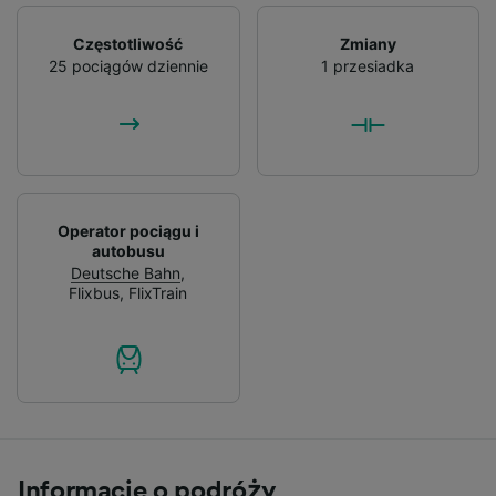
Częstotliwość
Zmiany
25 pociągów dziennie
1 przesiadka
Operator pociągu i
autobusu
Deutsche Bahn
,
Flixbus
,
FlixTrain
Informacje o podróży