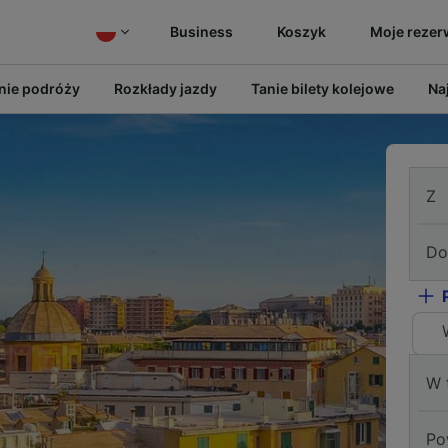
Business
Koszyk
Moje rezer
ie podróży
Rozkłady jazdy
Tanie bilety kolejowe
Na
Z
Do
W 
Po