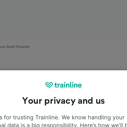
ova Sestri Ponente
Your privacy and us
ji Parma –
 for trusting Trainline. We know handling your
al data is a big responsibility. Here’s how we’ll 