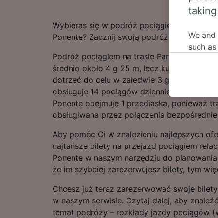
taking
Wybieras się w podróż pociągiem relacji Pa
We and
Ponente? Zacznij swoją podróż z nami.
such as
Podróż pociągiem na trasie Parma – Genova 
or mana
średnio około 4 g 25 m, lecz kursem przys
where le
dotrzeć do celu w zaledwie 3 g 11 m. Zwykle
These ch
obsługuje 14 pociągów dziennie. Podróż do s
data. Y
Ponente obejmuje 1 przediaska, ponieważ tras
us not t
obsługiwana przez połączenia bezpośrednie
We and 
Aby pomóc Ci w znalezieniu najlepszych of
Use prec
identifi
najtańsze bilety na przejazd pociągiem relac
adverti
Ponente w naszym narzędziu do planowania 
researc
że im szybciej zarezerwujesz bilety, tym wi
List of 
Chcesz już teraz zarezerwować swoje bilety
w naszym serwisie. Czytaj dalej, aby znaleźć
temat podróży – rozkłady jazdy pociągów (w