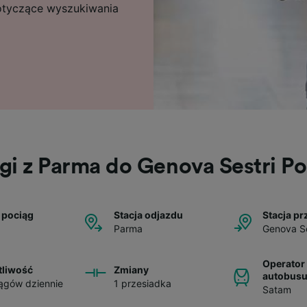
dotyczące wyszukiwania
gi z Parma do Genova Sestri P
 pociąg
Stacja odjazdu
Stacja pr
Parma
Genova Se
Operator 
tliwość
Zmiany
autobus
ągów dziennie
1 przesiadka
Satam