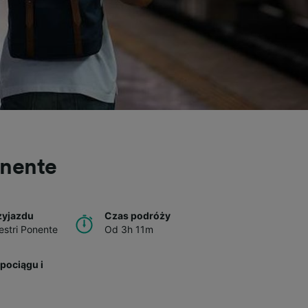
onente
zyjazdu
Czas podróży
stri Ponente
Od 3h 11m
pociągu i
u