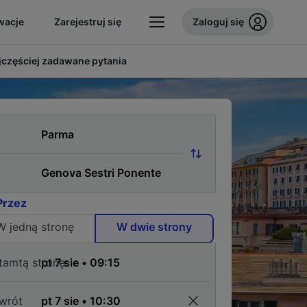
wacje
Zarejestruj się
Zaloguj się
jczęściej zadawane pytania
Przez
W jedną stronę
W dwie strony
tamtą stronę
wrót