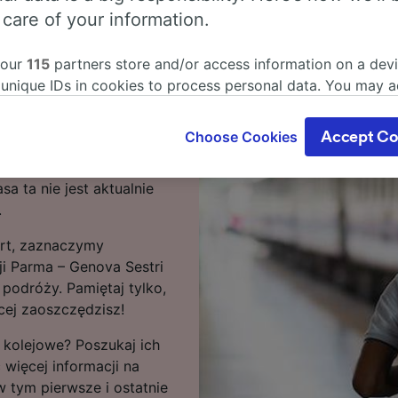
 care of your information.
rma – Genova Sestri
 our
115
partners store and/or access information on a devi
 unique IDs in cookies to process personal data. You may 
Sestri Ponente zajmuje
ge your choices by clicking below, including your right to 
pieszonym możesz
gitimate interest is used, or at any time in the privacy poli
Choose Cookies
Accept Co
 ta licząca 125 km trasę
oices will be signaled to our partners and will not affect 
tacji Genova Sestri
our data will not be used for tracking purposes if you have
a ta nie jest aktualnie
o track you.
.
our partners process data to provide:
ert, zaznaczymy
ise geolocation data. Actively scan device characteristics 
cation. Store and/or access information on a device. Person
ji Parma – Genova Sestri
sing and content, advertising and content measurement, au
podróży. Pamiętaj tylko,
h and services development.
ęcej zaoszczędzisz!
Partners
 kolejowe? Poszukaj ich
 więcej informacji na
 tym pierwsze i ostatnie