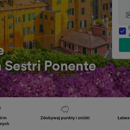
e
 Sestri Ponente
firm
Zdobywaj punkty i zniżki
Łatwa 
owych