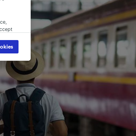
ce,
accept
object
cy page.
okies
browsing
 asked
for
alised
dience