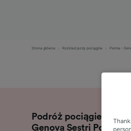
Strona główna
Rozkład jazdy pociągów
Parma - Gen
Podróż pociągiem relac
Thanks
Genova Sestri Ponente
person