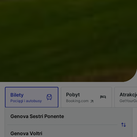
Pobyt
Atrakcj
Bilety
Booking.com
GetYourG
Pociągi i autobusy