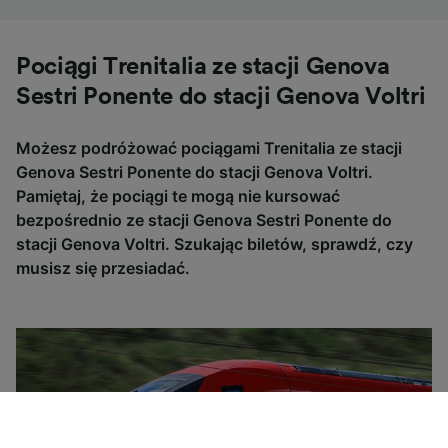
Pociągi Trenitalia ze stacji Genova
Sestri Ponente do stacji Genova Voltri
Możesz podróżować pociągami Trenitalia ze stacji
Genova Sestri Ponente do stacji Genova Voltri.
Pamiętaj, że pociągi te mogą nie kursować
bezpośrednio ze stacji Genova Sestri Ponente do
stacji Genova Voltri. Szukając biletów, sprawdź, czy
musisz się przesiadać.