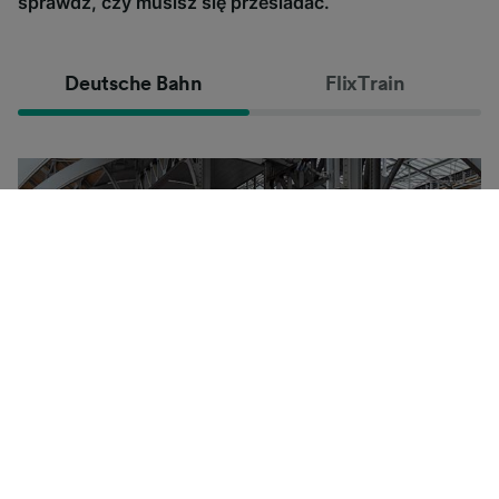
sprawdź, czy musisz się przesiadać.
Deutsche Bahn
FlixTrain