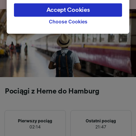
the privacy policy page. These choices will be
Accept Cookies
signaled to our partners and will not affect
browsing data. Your data will not be used for
Choose Cookies
tracking purposes if you have asked us not to
track you.
We and our partners process data to provide:
Use precise geolocation data. Actively scan
device characteristics for identification. Store
and/or access information on a device.
Personalised advertising and content,
advertising and content measurement,
audience research and services development.
Pociągi z Herne do Hamburg
List of Partners
Pierwszy pociąg
Ostatni pociąg
02:14
21:47