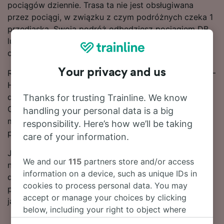
pociągów dziennie. Trasa ta nie jest obsługiwana
przez pociągi, w związku z czym podróżnych czeka 1
przediaska. Swoją podróż odbędziesz pociągiem DB
lub ICE, ponieważ są to główni przewoźnicy
obsługujący tę trasę.
Your privacy and us
Rezerwuj bilety kolejowe na przejazd na trasie Herne –
Hamburg z wyprzedzeniem zamiast kupować je w
dniu podróży, aby załapać się na najtańsze taryfy.
Thanks for trusting Trainline. We know
Ceny biletów na przejazd na trasie Herne – Hamburg
handling your personal data is a big
można znaleźć za pomocą naszego narzędzia do
responsibility. Here’s how we’ll be taking
planowania podróży.
care of your information.
Jeśli chcesz dokonać rezerwacji, już dziś poszukaj w
We and our
115
partners store and/or access
naszym serwisie tanich biletów kolejowych. Czytaj
information on a device, such as unique IDs in
dalej, aby znaleźć więcej informacji na temat podróży
cookies to process personal data. You may
pociągiem do stacji Hamburg, w tym nasz rozkład
accept or manage your choices by clicking
jazdy zawierający pierwszy i ostatni kurs.
below, including your right to object where
legitimate interest is used, or at any time in