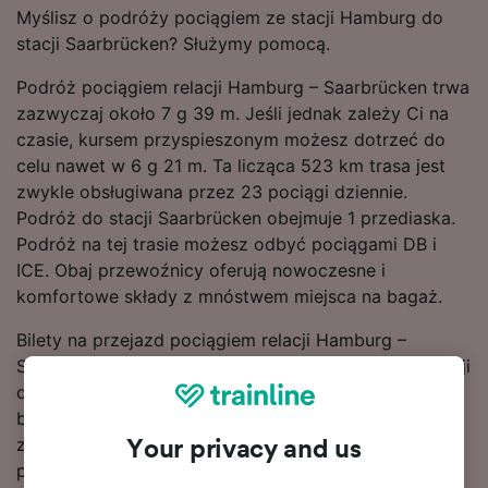
Myślisz o podróży pociągiem ze stacji Hamburg do
stacji Saarbrücken? Służymy pomocą.
Podróż pociągiem relacji Hamburg – Saarbrücken trwa
zazwyczaj około 7 g 39 m. Jeśli jednak zależy Ci na
czasie, kursem przyspieszonym możesz dotrzeć do
celu nawet w 6 g 21 m. Ta licząca 523 km trasa jest
zwykle obsługiwana przez 23 pociągi dziennie.
Podróż do stacji Saarbrücken obejmuje 1 przediaska.
Podróż na tej trasie możesz odbyć pociągami DB i
ICE. Obaj przewoźnicy oferują nowoczesne i
komfortowe składy z mnóstwem miejsca na bagaż.
Bilety na przejazd pociągiem relacji Hamburg –
Saarbrücken są zwykle tańsze w przypadku rezerwacji
dokonywanej z wyprzedzeniem w porównaniu do
biletów kupowanych w dniu podróży. Skorzystaj ze
znajdującego się u góry strony narzędzia do
Your privacy and us
planowania podróży, aby wyszukać aktualne taryfy.