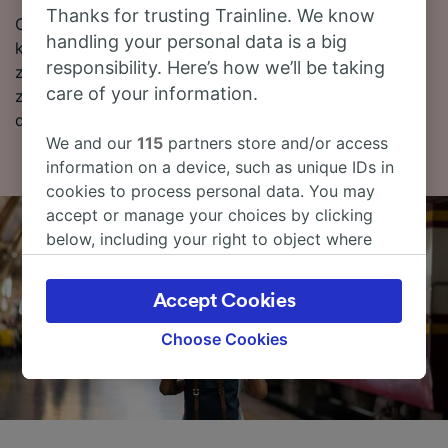
Thanks for trusting Trainline. We know
Chcesz dokonać rezerwacji? Poszukaj tanich biletów
handling your personal data is a big
kolejowych w naszym serwisie. Czytaj dalej, aby
responsibility. Here’s how we’ll be taking
znaleźć więcej informacji, w tym nasz rozkład jazdy
care of your information.
zawierający pierwszy i ostatni kurs, oraz wskazówki
dotyczące wyszukiwania tanich biletów kolejowych.
We and our
115
partners store and/or access
information on a device, such as unique IDs in
cookies to process personal data. You may
accept or manage your choices by clicking
below, including your right to object where
legitimate interest is used, or at any time in
the privacy policy page. These choices will be
Accept Cookies
signaled to our partners and will not affect
browsing data. Your data will not be used for
Choose Cookies
tracking purposes if you have asked us not to
track you.
We and our partners process data to provide:
Use precise geolocation data. Actively scan