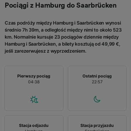
device characteristics for identification. Store
Pociągi z Hamburg do Saarbrücken
and/or access information on a device.
Personalised advertising and content,
advertising and content measurement,
Czas podróży między Hamburg i Saarbrücken wynosi
audience research and services development.
średnio 7h 39m, a odległość między nimi to około 523
km. Normalnie kursuje 23 pociągów dziennie między
List of Partners
Hamburg i Saarbrücken, a bilety kosztują od 49,99 €,
jeśli zarezerwujesz z wyprzedzeniem.
Pierwszy pociąg
Ostatni pociąg
04:38
22:57
Stacja odjazdu
Stacja przyjazdu