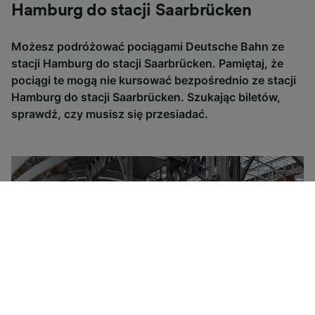
Hamburg do stacji Saarbrücken
Możesz podróżować pociągami Deutsche Bahn ze
stacji Hamburg do stacji Saarbrücken. Pamiętaj, że
pociągi te mogą nie kursować bezpośrednio ze stacji
Hamburg do stacji Saarbrücken. Szukając biletów,
sprawdź, czy musisz się przesiadać.