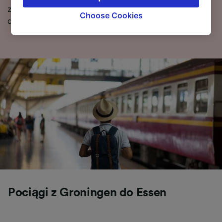
signaled to our partners and will not affect
zawierający pierwszy i ostatni kurs, oraz wskazówki
browsing data. Your data will not be used for
Choose Cookies
dotyczące wyszukiwania tanich biletów kolejowych.
tracking purposes if you have asked us not to
track you.
We and our partners process data to provide:
Use precise geolocation data. Actively scan
device characteristics for identification. Store
and/or access information on a device.
Personalised advertising and content,
advertising and content measurement,
audience research and services development.
List of Partners
Pociągi z Groningen do Essen