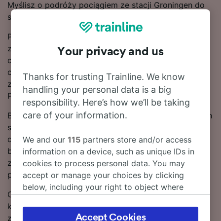
Myślisz o podróży pociągiem ze stacji Groningen do
stacji Essen? Służymy pomocą.
Podróż pociągiem relacji Groningen – Essen trwa
zazwyczaj około 4 g 43 m. Jeśli jednak zależy Ci na
Your privacy and us
czasie, kursem przyspieszonym możesz dotrzeć do
celu nawet w 3 g 35 m. Ta licząca 198 km trasa jest
Thanks for trusting Trainline. We know
zwykle obsługiwana przez 45 pociągów dziennie.
handling your personal data is a big
Podróż do stacji Essen obejmuje 1 przediaska.
responsibility. Here’s how we’ll be taking
care of your information.
Bilety na przejazd pociągiem relacji Groningen – Essen
są zwykle tańsze w przypadku rezerwacji
dokonywanej z wyprzedzeniem w porównaniu do
We and our
115
partners store and/or access
biletów kupowanych w dniu podróży. Skorzystaj ze
information on a device, such as unique IDs in
znajdującego się u góry strony narzędzia do
cookies to process personal data. You may
planowania podróży, aby wyszukać aktualne taryfy.
accept or manage your choices by clicking
below, including your right to object where
Chcesz dokonać rezerwacji? Poszukaj tanich biletów
legitimate interest is used, or at any time in
kolejowych w naszym serwisie. Czytaj dalej, aby
the privacy policy page. These choices will be
Accept Cookies
znaleźć więcej informacji, w tym nasz rozkład jazdy