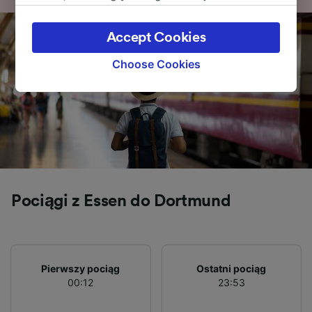
legitimate interest is used, or at any time in
the privacy policy page. These choices will be
Accept Cookies
signaled to our partners and will not affect
browsing data. Your data will not be used for
Choose Cookies
tracking purposes if you have asked us not to
track you.
We and our partners process data to provide:
Use precise geolocation data. Actively scan
device characteristics for identification. Store
and/or access information on a device.
Personalised advertising and content,
advertising and content measurement,
Pociągi z Essen do Dortmund
audience research and services development.
List of Partners
Pierwszy pociąg
Ostatni pociąg
00:12
23:53