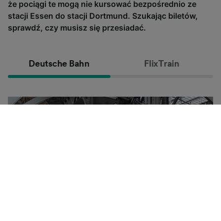
że pociągi te mogą nie kursować bezpośrednio ze
stacji Essen do stacji Dortmund. Szukając biletów,
sprawdź, czy musisz się przesiadać.
Deutsche Bahn
FlixTrain