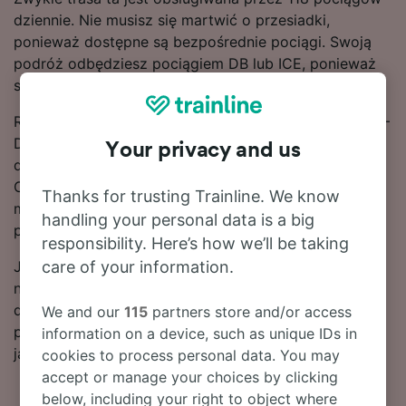
dziennie. Nie musisz się martwić o przesiadki,
ponieważ dostępne są bezpośrednie pociągi. Swoją
podróż odbędziesz pociągiem DB lub ICE, ponieważ
są to główni przewoźnicy obsługujący tę trasę.
Rezerwuj bilety kolejowe na przejazd na trasie Essen –
Dortmund z wyprzedzeniem zamiast kupować je w
Your privacy and us
dniu podróży, aby załapać się na najtańsze taryfy.
Ceny biletów na przejazd na trasie Essen – Dortmund
Thanks for trusting Trainline. We know
można znaleźć za pomocą naszego narzędzia do
handling your personal data is a big
planowania podróży.
responsibility. Here’s how we’ll be taking
care of your information.
Jeśli chcesz dokonać rezerwacji, już dziś poszukaj w
naszym serwisie tanich biletów kolejowych. Czytaj
dalej, aby znaleźć więcej informacji na temat podróży
We and our
115
partners store and/or access
pociągiem do stacji Dortmund, w tym nasz rozkład
information on a device, such as unique IDs in
jazdy zawierający pierwszy i ostatni kurs.
cookies to process personal data. You may
accept or manage your choices by clicking
below, including your right to object where