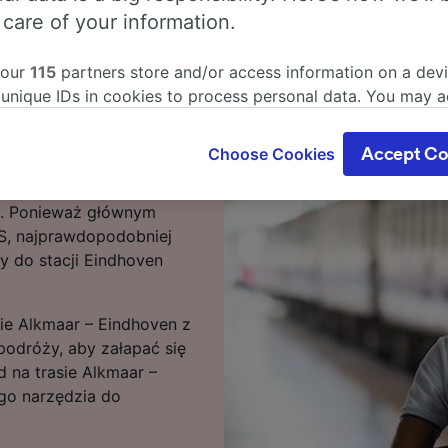
 care of your information.
t podróży pociągiem
 our
115
partners store and/or access information on a devi
kończyć poszukiwania!
 unique IDs in cookies to process personal data. You may 
 – Eindhoven zajmuje
ge your choices by clicking below, including your right to 
mi połączeniami można
gitimate interest is used, or at any time in the privacy poli
Choose Cookies
Accept Co
trasa ta jest obsługiwana
oices will be signaled to our partners and will not affect 
rtwić o przesiadki,
our data will not be used for tracking purposes if you have
i. Ponieważ głównym
o track you.
NS, najprawdopodobniej
our partners process data to provide:
y do stacji Eindhoven
ise geolocation data. Actively scan device characteristics 
cation. Store and/or access information on a device. Person
sing and content, advertising and content measurement, au
sie Alkmaar – Eindhoven z
h and services development.
odróży, aby załapać się
d na trasie Alkmaar –
Partners
go narzędzia do