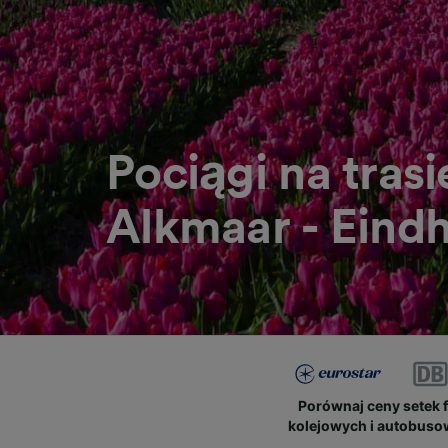
Pociągi na trasi
Alkmaar - Eind
Porównaj ceny setek 
kolejowych i autobus