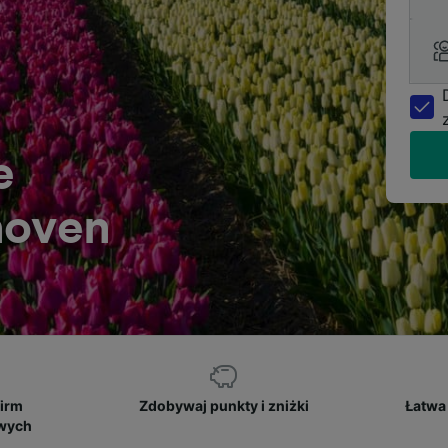
e
hoven
firm
Zdobywaj punkty i zniżki
Łatwa 
owych