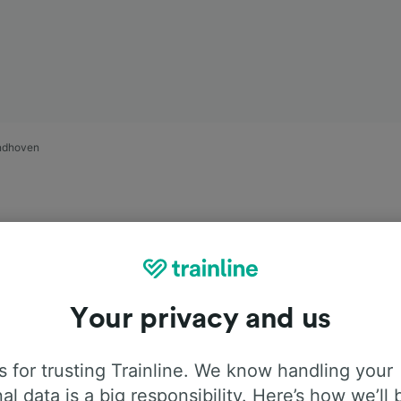
indhoven
Your privacy and us
rasie Alkmaar
 for trusting Trainline. We know handling your
al data is a big responsibility. Here’s how we’ll 