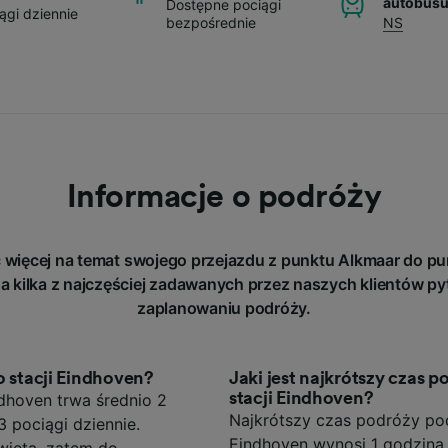
autobus
Dostępne pociągi
ągi dziennie
bezpośrednie
NS
Informacje o podróży
 więcej na temat swojego przejazdu z punktu Alkmaar do p
a kilka z najczęściej zadawanych przez naszych klientów py
zaplanowaniu podróży.
o stacji Eindhoven?
Jaki jest najkrótszy czas 
stacji Eindhoven?
ndhoven trwa średnio 2
Najkrótszy czas podróży poc
3 pociągi dziennie.
Eindhoven wynosi 1 godzina 
więta, zatem do