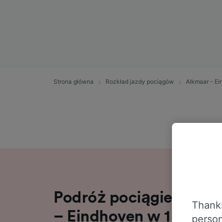
Strona główna
Rozkład jazdy pociągów
Alkmaar - E
Podróż pociągiem na t
Thanks
– Eindhoven w 1 g 57 m
person