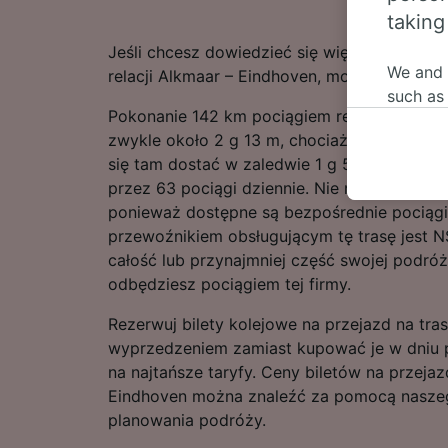
taking
Jeśli chcesz dowiedzieć się więcej na tema
We and
relacji Alkmaar – Eindhoven, możesz już za
such as
Pokonanie 142 km pociągiem relacji Alkmaar
or mana
zwykle około 2 g 13 m, chociaż najszybszy
where le
się tam dostać w zaledwie 1 g 57 m. Zwykle 
These ch
przez 63 pociągi dziennie. Nie musisz się ma
data. Y
ponieważ dostępne są bezpośrednie pociąg
us not t
przewoźnikiem obsługującym tę trasę jest 
We and 
całość lub przynajmniej część swojej podróż
Use prec
odbędziesz pociągiem tej firmy.
identifi
adverti
Rezerwuj bilety kolejowe na przejazd na tra
researc
wyprzedzeniem zamiast kupować je w dniu p
na najtańsze taryfy. Ceny biletów na przejaz
List of 
Eindhoven można znaleźć za pomocą nasze
planowania podróży.