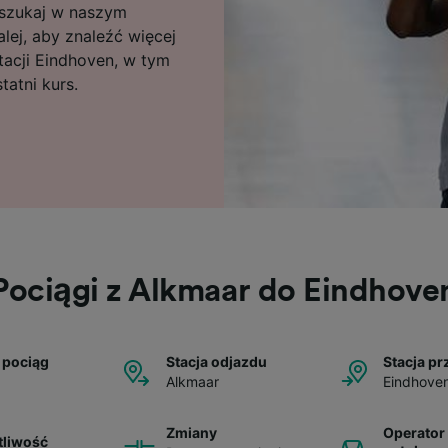
poszukaj w naszym
alej, aby znaleźć więcej
tacji Eindhoven, w tym
tatni kurs.
Pociągi z Alkmaar do Eindhove
 pociąg
Stacja odjazdu
Stacja pr
Alkmaar
Eindhove
Zmiany
Operator 
tliwość