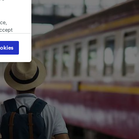
ce,
accept
object
cy page.
okies
browsing
 asked
for
alised
dience