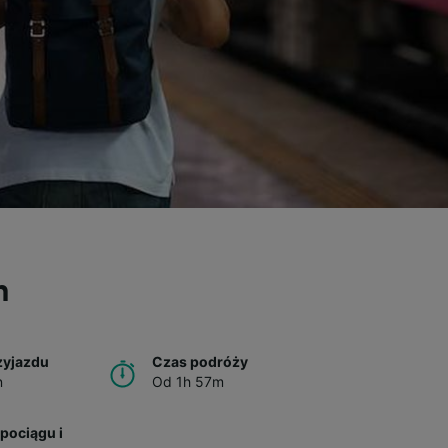
n
zyjazdu
Czas podróży
n
Od 1h 57m
pociągu i