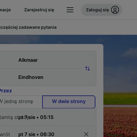
wacje
Zarejestruj się
Zaloguj się
jczęściej zadawane pytania
Przez
W jedną stronę
W dwie strony
tamtą stronę
wrót